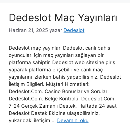
Dedeslot Maç Yayınları
Haziran 21, 2025
yazar
Dedeslot
Dedeslot maç yayınları Dedeslot canlı bahis
oyuncuları için maç yayınları sağlayan bir
platforma sahiptir. Dedeslot web sitesine giriş
yaparak platforma erişebilir ve canlı maç
yayınlarını izlerken bahis yapabilirsiniz. Dedeslot
İletişim Bilgileri. Müşteri Hizmetleri:
Dedeslot.Com. Casino Bonuslar ve Sorular:
Dedeslot.Com. Belge Kontrolü: Dedeslot.Com.
7-24 Gerçek Zamanlı Destek. Haftada 24 saat
Dedeslot Destek Ekibine ulaşabilirsiniz,
yukarıdaki iletişim …
Devamını oku