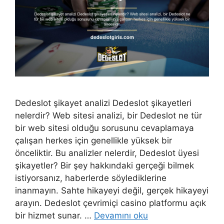
Dedeslot şikayet analizi Dedeslot şikayetleri
nelerdir? Web sitesi analizi, bir Dedeslot ne tür
bir web sitesi olduğu sorusunu cevaplamaya
çalışan herkes için genellikle yüksek bir
önceliktir. Bu analizler nelerdir, Dedeslot üyesi
şikayetler? Bir şey hakkındaki gerçeği bilmek
istiyorsanız, haberlerde söylediklerine
inanmayın. Sahte hikayeyi değil, gerçek hikayeyi
arayın. Dedeslot çevrimiçi casino platformu açık
bir hizmet sunar. …
Devamını oku