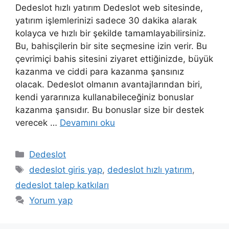
Dedeslot hızlı yatırım Dedeslot web sitesinde,
yatırım işlemlerinizi sadece 30 dakika alarak
kolayca ve hızlı bir şekilde tamamlayabilirsiniz.
Bu, bahisçilerin bir site seçmesine izin verir. Bu
çevrimiçi bahis sitesini ziyaret ettiğinizde, büyük
kazanma ve ciddi para kazanma şansınız
olacak. Dedeslot olmanın avantajlarından biri,
kendi yararınıza kullanabileceğiniz bonuslar
kazanma şansıdır. Bu bonuslar size bir destek
verecek …
Devamını oku
Kategoriler
Dedeslot
Etiketler
dedeslot giris yap
,
dedeslot hızlı yatırım
,
dedeslot talep katkıları
Yorum yap