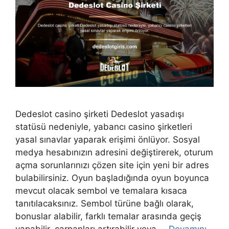
Dedeslot casino şirketi Dedeslot yasadışı
statüsü nedeniyle, yabancı casino şirketleri
yasal sınavlar yaparak erişimi önlüyor. Sosyal
medya hesabınızın adresini değiştirerek, oturum
açma sorunlarınızı çözen site için yeni bir adres
bulabilirsiniz. Oyun başladığında oyun boyunca
mevcut olacak sembol ve temalara kısaca
tanıtılacaksınız. Sembol türüne bağlı olarak,
bonuslar alabilir, farklı temalar arasında geçiş
yapabilir, çarpanları artırabilir veya …
Devamını