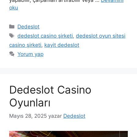
oku
Kategoriler
Dedeslot
Etiketler
dedeslot casino şirketi
,
dedeslot oyun sitesi
casino şirketi
,
kayit dedeslot
Yorum yap
Dedeslot Casino
Oyunları
Mayıs 28, 2025
yazar
Dedeslot