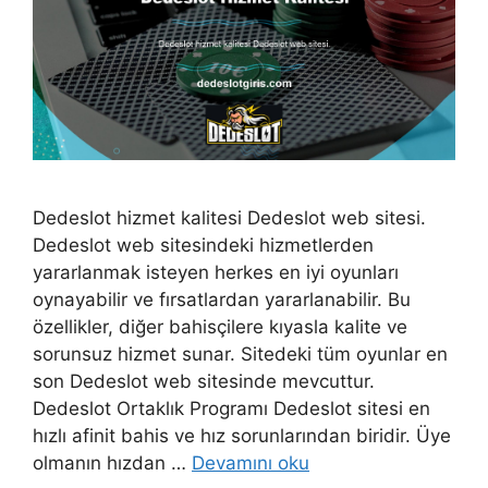
Dedeslot hizmet kalitesi Dedeslot web sitesi.
Dedeslot web sitesindeki hizmetlerden
yararlanmak isteyen herkes en iyi oyunları
oynayabilir ve fırsatlardan yararlanabilir. Bu
özellikler, diğer bahisçilere kıyasla kalite ve
sorunsuz hizmet sunar. Sitedeki tüm oyunlar en
son Dedeslot web sitesinde mevcuttur.
Dedeslot Ortaklık Programı Dedeslot sitesi en
hızlı afinit bahis ve hız sorunlarından biridir. Üye
olmanın hızdan …
Devamını oku