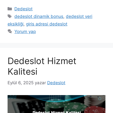
Kategoriler
Dedeslot
Etiketler
dedeslot dinamik bonus
,
dedeslot veri
eksikliği
,
giris adresi dedeslot
Yorum yap
Dedeslot Hizmet
Kalitesi
Eylül 6, 2025
yazar
Dedeslot