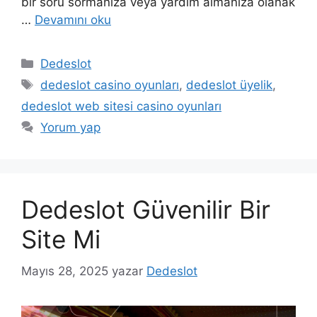
bir soru sormanıza veya yardım almanıza olanak
…
Devamını oku
Kategoriler
Dedeslot
Etiketler
dedeslot casino oyunları
,
dedeslot üyelik
,
dedeslot web sitesi casino oyunları
Yorum yap
Dedeslot Güvenilir Bir
Site Mi
Mayıs 28, 2025
yazar
Dedeslot