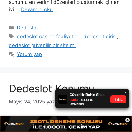
sunumu en verimli düzenleri oluşturmak için en
iyi …
Devamını oku
Kategoriler
Dedeslot
Etiketler
dedeslot casino faaliyetleri
,
dedeslot girisi
,
dedeslot güvenilir bir site mi
Yorum yap
Dedeslot Konumu
Mayıs 24, 2025
yazar
Dedeslot
×