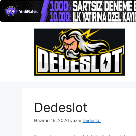
İçeriğe
atla
Dedeslot
Haziran 19, 2026
yazar
Dedeslot