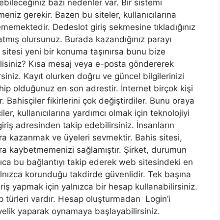
ebileceğiniz bazı nedenler var. Bir sistemi
lmeniz gerekir. Bazen bu siteler, kullanıcılarına
rememektedir. Dedeslot giriş sekmesine tıkladığınız
atmış olursunuz. Burada kazandığınız parayı
 sitesi yeni bir konuma taşınırsa bunu bize
rmelisiniz? Kısa mesaj veya e-posta göndererek
iniz. Kayıt olurken doğru ve güncel bilgilerinizi
ip olduğunuz en son adrestir. İnternet birçok kişi
. Bahisçiler fikirlerini çok değiştirdiler. Bunu oraya
er, kullanıcılarına yardımcı olmak için teknolojiyi
giriş adresinden takip edebilirsiniz. İnsanların
ra kazanmak ve üyeleri sevmektir. Bahis sitesi,
para kaybetmemenizi sağlamıştır. Şirket, durumun
Ayrıca bu bağlantıyı takip ederek web sitesindeki en
 yalnızca korunduğu takdirde güvenlidir. Tek başına
iriş yapmak için yalnızca bir hesap kullanabilirsiniz.
ap türleri vardır. Hesap oluşturmadan Login’i
yelik yaparak oynamaya başlayabilirsiniz.