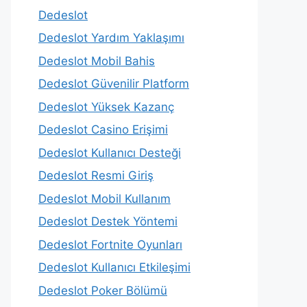
Dedeslot
Dedeslot Yardım Yaklaşımı
Dedeslot Mobil Bahis
Dedeslot Güvenilir Platform
Dedeslot Yüksek Kazanç
Dedeslot Casino Erişimi
Dedeslot Kullanıcı Desteği
Dedeslot Resmi Giriş
Dedeslot Mobil Kullanım
Dedeslot Destek Yöntemi
Dedeslot Fortnite Oyunları
Dedeslot Kullanıcı Etkileşimi
Dedeslot Poker Bölümü