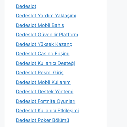
Dedeslot
Dedeslot Yardım Yaklaşımı
Dedeslot Mobil Bahis
Dedeslot Güvenilir Platform
Dedeslot Yüksek Kazanç
Dedeslot Casino Erişimi
Dedeslot Kullanıcı Desteği
Dedeslot Resmi Giriş
Dedeslot Mobil Kullanım
Dedeslot Destek Yöntemi
Dedeslot Fortnite Oyunları
Dedeslot Kullanıcı Etkileşimi
Dedeslot Poker Bölümü