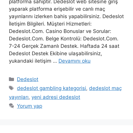
platforma sahiptir. Dedeslot web sitesine giriş
yaparak platforma erişebilir ve canlı maç
yayınlarını izlerken bahis yapabilirsiniz. Dedeslot
İletişim Bilgileri. Müşteri Hizmetleri:
Dedeslot.Com. Casino Bonuslar ve Sorular:
Dedeslot.Com. Belge Kontrolü: Dedeslot.Com.
7-24 Gerçek Zamanlı Destek. Haftada 24 saat
Dedeslot Destek Ekibine ulaşabilirsiniz,
yukarıdaki iletişim …
Devamını oku
Kategoriler
Dedeslot
Etiketler
dedeslot gambling kategorisi
,
dedeslot maç
yayınları
,
yeni adresi dedeslot
Yorum yap