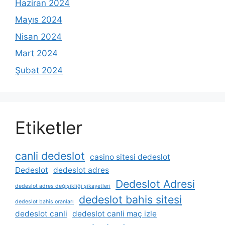
Haziran 2024
Mayıs 2024
Nisan 2024
Mart 2024
Şubat 2024
Etiketler
canli dedeslot
casino sitesi dedeslot
Dedeslot
dedeslot adres
Dedeslot Adresi
dedeslot adres değişikliği şikayetleri
dedeslot bahis sitesi
dedeslot bahis oranları
dedeslot canli
dedeslot canli maç izle