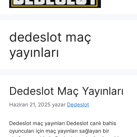
dedeslot maç
yayınları
Dedeslot Maç Yayınları
Haziran 21, 2025
yazar
Dedeslot
Dedeslot maç yayınları Dedeslot canlı bahis
oyuncuları için maç yayınları sağlayan bir