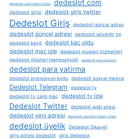
dedeslot com
dedeslot canlı bahis sitesi
dedeslot giris twitter
dedeslot girisi
Dedeslot Giriş
dedeslot güncel adres
dedeslot güncel adresi
dedeslot güvenlir mi
dedeslot kaç oldu
dedeslot kayit
dedeslot maç izle
dedeslot müşteri hizmetleri
dedeslot müşteri memnuniyeti
dedeslot para kazanın
dedeslot para yatirma
dedeslot promosyon kodu
dedeslot sosyal medya
Dedeslot Telegram
dedeslot tv
dedeslot tv izle
dedeslot tv canli maç
Dedeslot Twitter
dedeslot web sitesi
dedeslot yeni adresi
dedeslot çevrimiçi bahis sitesi
dedeslot üyelik
Dedeslot Şikayet
giris adresi dedeslot
giris dedeslot