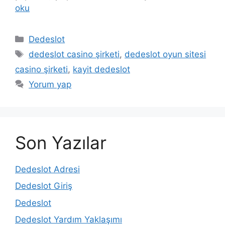
oku
Kategoriler
Dedeslot
Etiketler
dedeslot casino şirketi
,
dedeslot oyun sitesi
casino şirketi
,
kayit dedeslot
Yorum yap
Son Yazılar
Dedeslot Adresi
Dedeslot Giriş
Dedeslot
Dedeslot Yardım Yaklaşımı