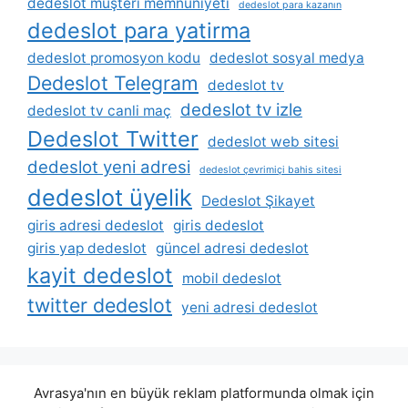
dedeslot müşteri memnuniyeti
dedeslot para kazanın
dedeslot para yatirma
dedeslot promosyon kodu
dedeslot sosyal medya
Dedeslot Telegram
dedeslot tv
dedeslot tv izle
dedeslot tv canli maç
Dedeslot Twitter
dedeslot web sitesi
dedeslot yeni adresi
dedeslot çevrimiçi bahis sitesi
dedeslot üyelik
Dedeslot Şikayet
giris adresi dedeslot
giris dedeslot
giris yap dedeslot
güncel adresi dedeslot
kayit dedeslot
mobil dedeslot
twitter dedeslot
yeni adresi dedeslot
Avrasya'nın en büyük reklam platformunda olmak için