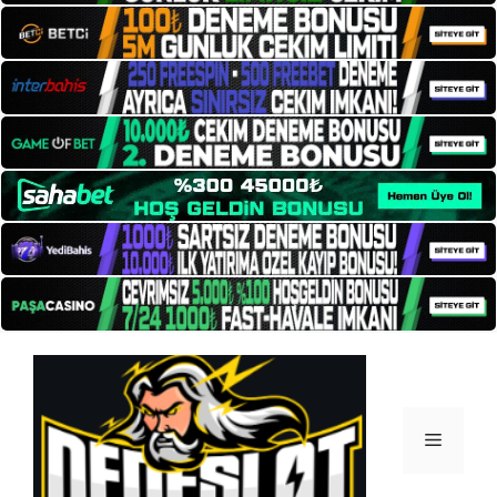
İçeriğe
atla
Menü