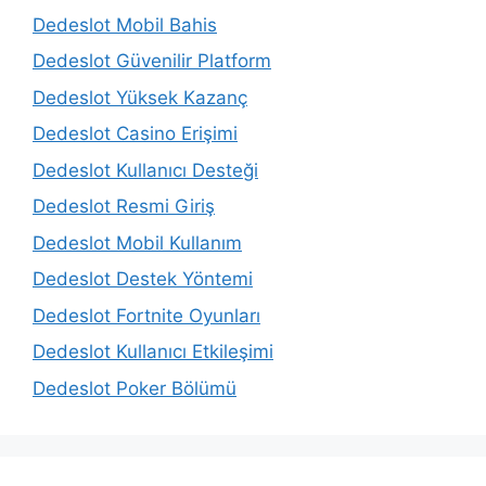
Dedeslot Mobil Bahis
Dedeslot Güvenilir Platform
Dedeslot Yüksek Kazanç
Dedeslot Casino Erişimi
Dedeslot Kullanıcı Desteği
Dedeslot Resmi Giriş
Dedeslot Mobil Kullanım
Dedeslot Destek Yöntemi
Dedeslot Fortnite Oyunları
Dedeslot Kullanıcı Etkileşimi
Dedeslot Poker Bölümü