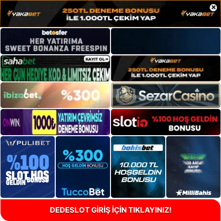
×
DEDESLOT GİRİŞ İÇİN TIKLAYINIZ!