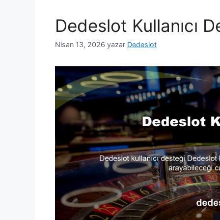
Dedeslot Kullanıcı D
Nisan 13, 2026
yazar
Dedeslot