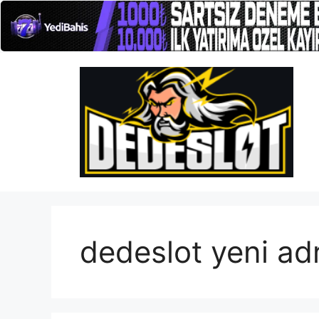
İçeriğe
atla
dedeslot yeni ad