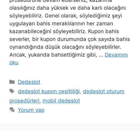
prosedürüne devam ederseniz, kazanma
olasılığınız daha yüksek ve daha karlı olacağını
söyleyebiliriz. Genel olarak, söylediğimiz şeyi
uygulayan bahis meraklılarının her zaman
kazanabileceğini söyleyebiliriz. Kupon bahis
severler, bir kupon durumunda çok sayıda bahis
oynandığında düşük olacağını söyleyebilirler.
Ancak, yukarıda bahsettiğimiz gibi, …
Devamını
oku
Kategoriler
Dedeslot
Etiketler
dedeslot kupon çeşitliliği
,
dedeslot oturum
prosedürleri
,
mobil dedeslot
Yorum yap