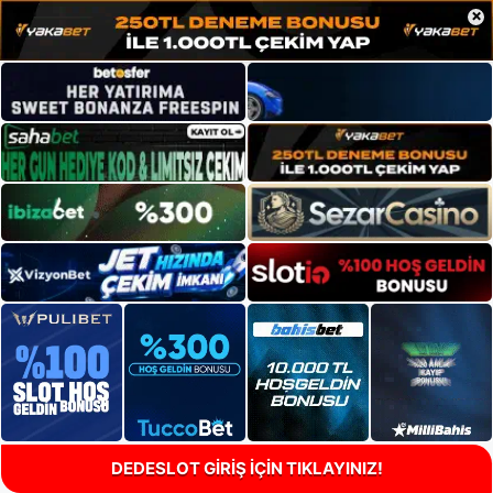
×
DEDESLOT GİRİŞ İÇİN TIKLAYINIZ!