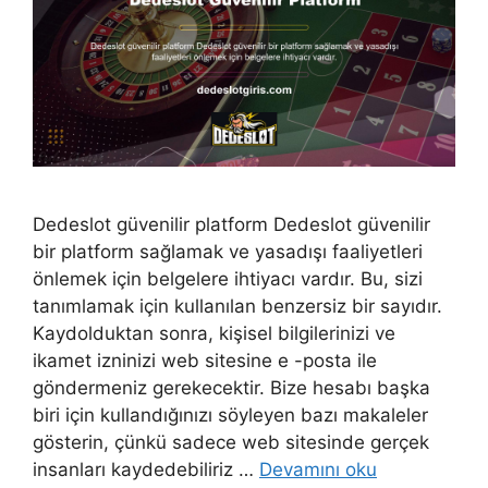
Dedeslot güvenilir platform Dedeslot güvenilir
bir platform sağlamak ve yasadışı faaliyetleri
önlemek için belgelere ihtiyacı vardır. Bu, sizi
tanımlamak için kullanılan benzersiz bir sayıdır.
Kaydolduktan sonra, kişisel bilgilerinizi ve
ikamet izninizi web sitesine e -posta ile
göndermeniz gerekecektir. Bize hesabı başka
biri için kullandığınızı söyleyen bazı makaleler
gösterin, çünkü sadece web sitesinde gerçek
insanları kaydedebiliriz …
Devamını oku