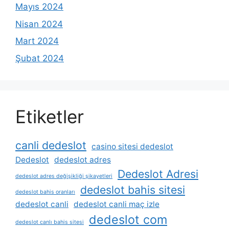
Mayıs 2024
Nisan 2024
Mart 2024
Şubat 2024
Etiketler
canli dedeslot
casino sitesi dedeslot
Dedeslot
dedeslot adres
Dedeslot Adresi
dedeslot adres değişikliği şikayetleri
dedeslot bahis sitesi
dedeslot bahis oranları
dedeslot canli
dedeslot canli maç izle
dedeslot com
dedeslot canlı bahis sitesi