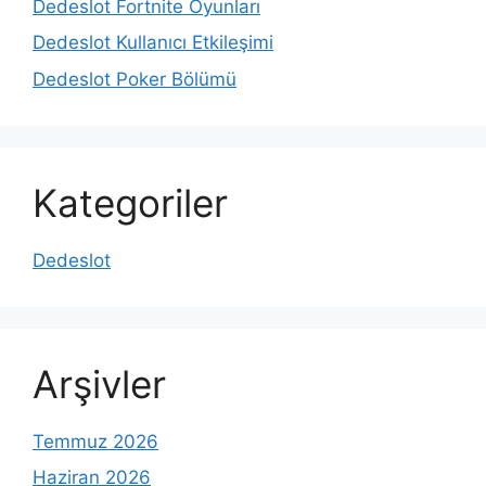
Dedeslot Fortnite Oyunları
Dedeslot Kullanıcı Etkileşimi
Dedeslot Poker Bölümü
Kategoriler
Dedeslot
Arşivler
Temmuz 2026
Haziran 2026