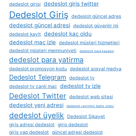
dedeslot giris twitter
dedeslot girisi
Dedeslot Giriş
dedeslot güncel adres
dedeslot güncel adresi
dedeslot güvenlir mi
dedeslot kaç oldu
dedeslot kayit
dedeslot maç izle
dedeslot müşteri hizmetleri
dedeslot müşteri memnuniyeti
dedeslot para kazanın
dedeslot para yatirma
dedeslot promosyon kodu
dedeslot sosyal medya
Dedeslot Telegram
dedeslot tv
dedeslot tv izle
dedeslot tv canli maç
Dedeslot Twitter
dedeslot web sitesi
dedeslot yeni adresi
dedeslot çevrimiçi bahis sitesi
dedeslot üyelik
Dedeslot Şikayet
giris adresi dedeslot
giris dedeslot
giris yap dedeslot
güncel adresi dedeslot