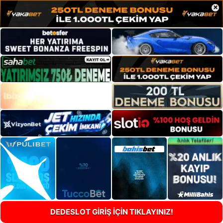
×
DEDESLOT GİRİŞ İÇİN TIKLAYINIZ!