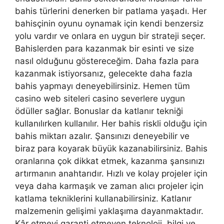
bahis türlerini denerken bir patlama yaşadı. Her
bahisçinin oyunu oynamak için kendi benzersiz
yolu vardır ve onlara en uygun bir strateji seçer.
Bahislerden para kazanmak bir esinti ve size
nasıl olduğunu göstereceğim. Daha fazla para
kazanmak istiyorsanız, gelecekte daha fazla
bahis yapmayı deneyebilirsiniz. Hemen tüm
casino web siteleri casino severlere uygun
ödüller sağlar. Bonuslar da katlanır tekniği
kullanılırken kullanılır. Her bahis riskli olduğu için
bahis miktarı azalır. Şansınızı deneyebilir ve
biraz para koyarak büyük kazanabilirsiniz. Bahis
oranlarına çok dikkat etmek, kazanma şansınızı
artırmanın anahtarıdır. Hızlı ve kolay projeler için
veya daha karmaşık ve zaman alıcı projeler için
katlama tekniklerini kullanabilirsiniz. Katlanır
malzemenin gelişimi yaklaşıma dayanmaktadır.
Kâr etmeyi garanti etmeyen teknoloji, bilgi ve