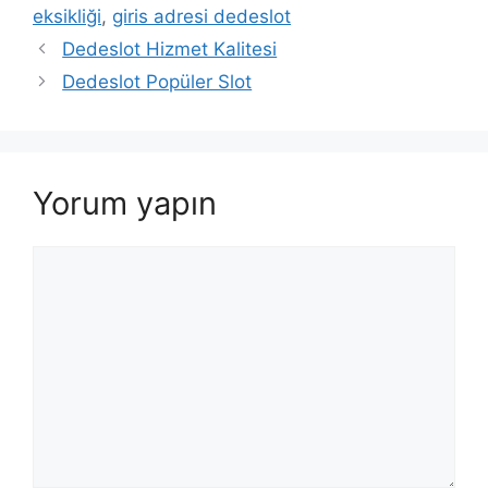
eksikliği
,
giris adresi dedeslot
Dedeslot Hizmet Kalitesi
Dedeslot Popüler Slot
Yorum yapın
Yorum