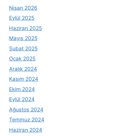
Nisan 2026
Eylül 2025
Haziran 2025
Mayıs 2025
Şubat 2025
Ocak 2025
Aralık 2024
Kasım 2024
Ekim 2024
Eylül 2024
Ağustos 2024
Temmuz 2024
Haziran 2024