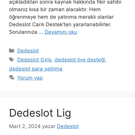
açıkladıktan sonra kaynak hakkında fikir sahibi
olmanız kısa bir zaman alacaktır. Hem
öğrenmeye hem de yatırıma meraklı olanlar
Dedeslot Canlı Destek’ten yararlanabilirler.
Sorularınıza …
Devamını oku
Kategoriler
Dedeslot
Etiketler
Dedeslot Giriş
,
dedeslot live desteği
,
dedeslot para yatirma
Yorum yap
Dedeslot Lig
Mart 2, 2024
yazar
Dedeslot