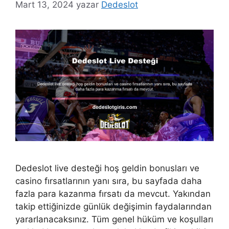
Mart 13, 2024
yazar
Dedeslot
Dedeslot live desteği hoş geldin bonusları ve
casino fırsatlarının yanı sıra, bu sayfada daha
fazla para kazanma fırsatı da mevcut. Yakından
takip ettiğinizde günlük değişimin faydalarından
yararlanacaksınız. Tüm genel hüküm ve koşulları