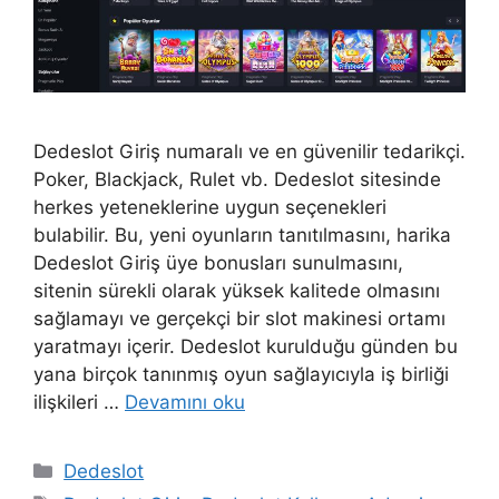
Dedeslot Giriş numaralı ve en güvenilir tedarikçi.
Poker, Blackjack, Rulet vb. Dedeslot sitesinde
herkes yeteneklerine uygun seçenekleri
bulabilir. Bu, yeni oyunların tanıtılmasını, harika
Dedeslot Giriş üye bonusları sunulmasını,
sitenin sürekli olarak yüksek kalitede olmasını
sağlamayı ve gerçekçi bir slot makinesi ortamı
yaratmayı içerir. Dedeslot kurulduğu günden bu
yana birçok tanınmış oyun sağlayıcıyla iş birliği
ilişkileri …
Devamını oku
Kategoriler
Dedeslot