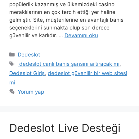
popülerlik kazanmış ve ülkemizdeki casino
meraklılarının en çok tercih ettiği yer haline
gelmiştir. Site, müşterilerine en avantajlı bahis
seçeneklerini sunmakta olup son derece
güvenilir ve karlıdır. …
Devamını oku
Kategoriler
Dedeslot
Etiketler
dedeslot canlı bahis şansını artıracak mı
,
Dedeslot Giriş
,
dedeslot güvenilir bir web sitesi
mi
Yorum yap
Dedeslot Live Desteği