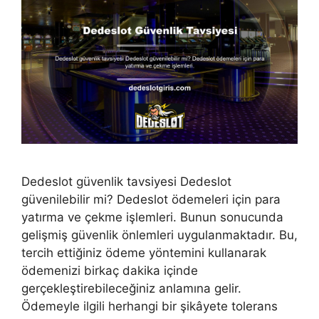
Dedeslot güvenlik tavsiyesi Dedeslot
güvenilebilir mi? Dedeslot ödemeleri için para
yatırma ve çekme işlemleri. Bunun sonucunda
gelişmiş güvenlik önlemleri uygulanmaktadır. Bu,
tercih ettiğiniz ödeme yöntemini kullanarak
ödemenizi birkaç dakika içinde
gerçekleştirebileceğiniz anlamına gelir.
Ödemeyle ilgili herhangi bir şikâyete tolerans