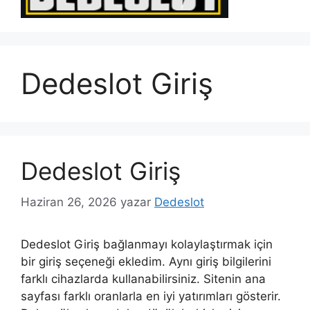
Dedeslot Giriş
Dedeslot Giriş
Haziran 26, 2026
yazar
Dedeslot
Dedeslot Giriş bağlanmayı kolaylaştırmak için
bir giriş seçeneği ekledim. Aynı giriş bilgilerini
farklı cihazlarda kullanabilirsiniz. Sitenin ana
sayfası farklı oranlarla en iyi yatırımları gösterir.