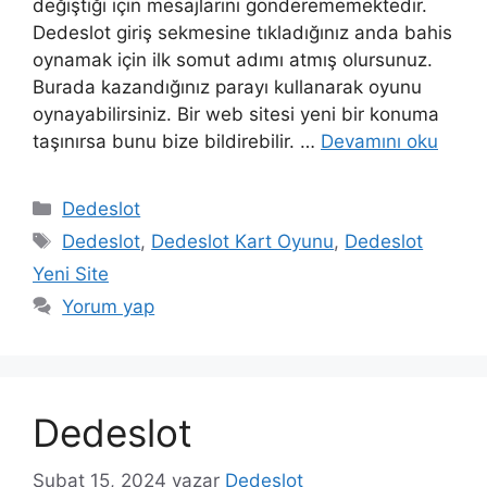
değiştiği için mesajlarını gönderememektedir.
Dedeslot giriş sekmesine tıkladığınız anda bahis
oynamak için ilk somut adımı atmış olursunuz.
Burada kazandığınız parayı kullanarak oyunu
oynayabilirsiniz. Bir web sitesi yeni bir konuma
taşınırsa bunu bize bildirebilir. …
Devamını oku
Kategoriler
Dedeslot
Etiketler
Dedeslot
,
Dedeslot Kart Oyunu
,
Dedeslot
Yeni Site
Yorum yap
Dedeslot
Şubat 15, 2024
yazar
Dedeslot