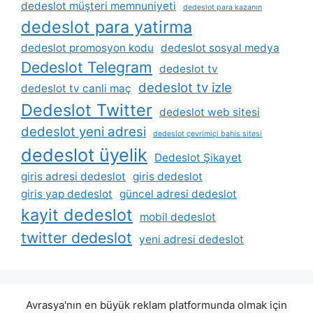
dedeslot müşteri memnuniyeti
dedeslot para kazanın
dedeslot para yatirma
dedeslot promosyon kodu
dedeslot sosyal medya
Dedeslot Telegram
dedeslot tv
dedeslot tv izle
dedeslot tv canli maç
Dedeslot Twitter
dedeslot web sitesi
dedeslot yeni adresi
dedeslot çevrimiçi bahis sitesi
dedeslot üyelik
Dedeslot Şikayet
giris adresi dedeslot
giris dedeslot
giris yap dedeslot
güncel adresi dedeslot
kayit dedeslot
mobil dedeslot
twitter dedeslot
yeni adresi dedeslot
Avrasya'nın en büyük reklam platformunda olmak için