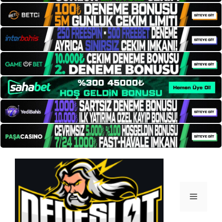
İçeriğe
atla
Menü