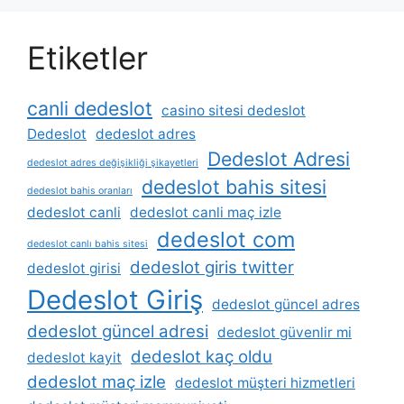
Etiketler
canli dedeslot
casino sitesi dedeslot
Dedeslot
dedeslot adres
Dedeslot Adresi
dedeslot adres değişikliği şikayetleri
dedeslot bahis sitesi
dedeslot bahis oranları
dedeslot canli
dedeslot canli maç izle
dedeslot com
dedeslot canlı bahis sitesi
dedeslot giris twitter
dedeslot girisi
Dedeslot Giriş
dedeslot güncel adres
dedeslot güncel adresi
dedeslot güvenlir mi
dedeslot kaç oldu
dedeslot kayit
dedeslot maç izle
dedeslot müşteri hizmetleri