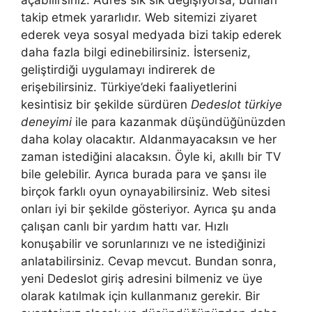
açabilirsiniz. Adres sık sık değişiyorsa, bunları
takip etmek yararlıdır. Web sitemizi ziyaret
ederek veya sosyal medyada bizi takip ederek
daha fazla bilgi edinebilirsiniz. İsterseniz,
geliştirdiği uygulamayı indirerek de
erişebilirsiniz. Türkiye’deki faaliyetlerini
kesintisiz bir şekilde sürdüren
Dedeslot türkiye
deneyimi
ile para kazanmak düşündüğünüzden
daha kolay olacaktır. Aldanmayacaksın ve her
zaman istediğini alacaksın. Öyle ki, akıllı bir TV
bile gelebilir. Ayrıca burada para ve şansı ile
birçok farklı oyun oynayabilirsiniz. Web sitesi
onları iyi bir şekilde gösteriyor. Ayrıca şu anda
çalışan canlı bir yardım hattı var. Hızlı
konuşabilir ve sorunlarınızı ve ne istediğinizi
anlatabilirsiniz. Cevap mevcut. Bundan sonra,
yeni Dedeslot giriş adresini bilmeniz ve üye
olarak katılmak için kullanmanız gerekir. Bir