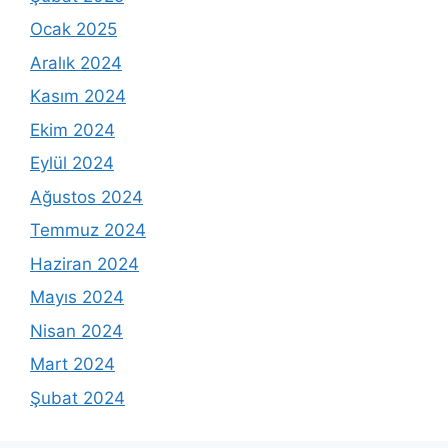
Ocak 2025
Aralık 2024
Kasım 2024
Ekim 2024
Eylül 2024
Ağustos 2024
Temmuz 2024
Haziran 2024
Mayıs 2024
Nisan 2024
Mart 2024
Şubat 2024