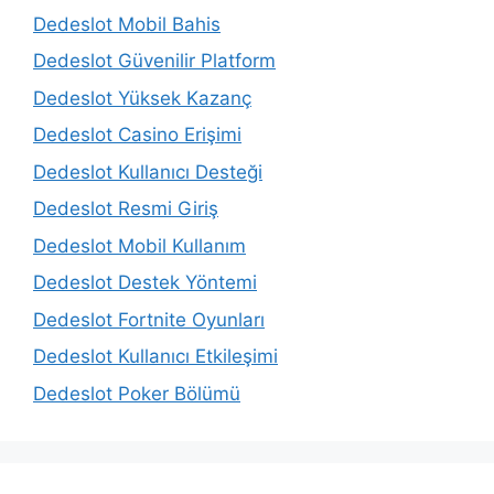
Dedeslot Mobil Bahis
Dedeslot Güvenilir Platform
Dedeslot Yüksek Kazanç
Dedeslot Casino Erişimi
Dedeslot Kullanıcı Desteği
Dedeslot Resmi Giriş
Dedeslot Mobil Kullanım
Dedeslot Destek Yöntemi
Dedeslot Fortnite Oyunları
Dedeslot Kullanıcı Etkileşimi
Dedeslot Poker Bölümü