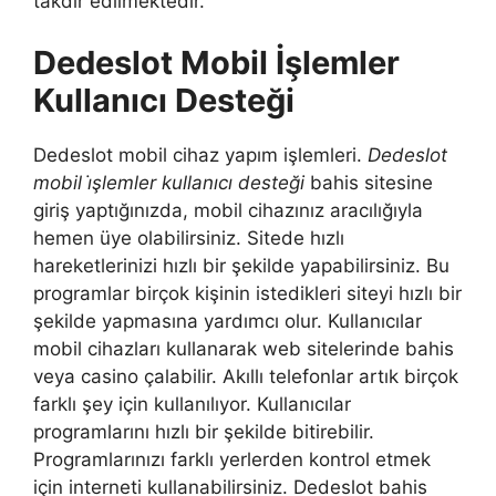
takdir edilmektedir.
Dedeslot Mobil İşlemler
Kullanıcı Desteği
Dedeslot mobil cihaz yapım işlemleri.
Dedeslot
mobil i̇şlemler kullanıcı desteği
bahis sitesine
giriş yaptığınızda, mobil cihazınız aracılığıyla
hemen üye olabilirsiniz. Sitede hızlı
hareketlerinizi hızlı bir şekilde yapabilirsiniz. Bu
programlar birçok kişinin istedikleri siteyi hızlı bir
şekilde yapmasına yardımcı olur. Kullanıcılar
mobil cihazları kullanarak web sitelerinde bahis
veya casino çalabilir. Akıllı telefonlar artık birçok
farklı şey için kullanılıyor. Kullanıcılar
programlarını hızlı bir şekilde bitirebilir.
Programlarınızı farklı yerlerden kontrol etmek
için interneti kullanabilirsiniz. Dedeslot bahis