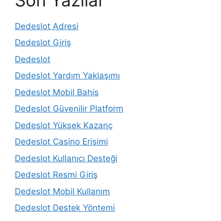
Dedeslot Adresi
Dedeslot Giriş
Dedeslot
Dedeslot Yardım Yaklaşımı
Dedeslot Mobil Bahis
Dedeslot Güvenilir Platform
Dedeslot Yüksek Kazanç
Dedeslot Casino Erişimi
Dedeslot Kullanıcı Desteği
Dedeslot Resmi Giriş
Dedeslot Mobil Kullanım
Dedeslot Destek Yöntemi