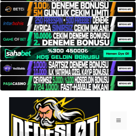
İçeriğe
atla
Menü