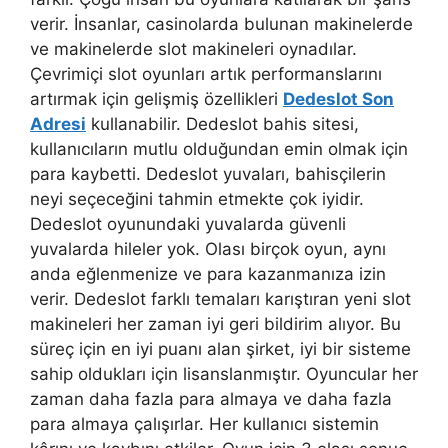
verir. İnsanlar, casinolarda bulunan makinelerde
ve makinelerde slot makineleri oynadılar.
Çevrimiçi slot oyunları artık performanslarını
artırmak için gelişmiş özellikleri
Dedeslot Son
Adresi
kullanabilir. Dedeslot bahis sitesi,
kullanıcıların mutlu olduğundan emin olmak için
para kaybetti. Dedeslot yuvaları, bahisçilerin
neyi seçeceğini tahmin etmekte çok iyidir.
Dedeslot oyunundaki yuvalarda güvenli
yuvalarda hileler yok. Olası birçok oyun, aynı
anda eğlenmenize ve para kazanmanıza izin
verir. Dedeslot farklı temaları karıştıran yeni slot
makineleri her zaman iyi geri bildirim alıyor. Bu
süreç için en iyi puanı alan şirket, iyi bir sisteme
sahip oldukları için lisanslanmıştır. Oyuncular her
zaman daha fazla para almaya ve daha fazla
para almaya çalışırlar. Her kullanıcı sistemin