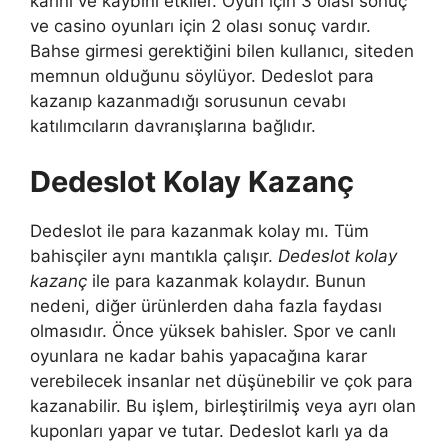
kârını ve kaybını etkiler. Oyun için 3 olası sonuç
ve casino oyunları için 2 olası sonuç vardır.
Bahse girmesi gerektiğini bilen kullanıcı, siteden
memnun olduğunu söylüyor. Dedeslot para
kazanıp kazanmadığı sorusunun cevabı
katılımcıların davranışlarına bağlıdır.
Dedeslot Kolay Kazanç
Dedeslot ile para kazanmak kolay mı. Tüm
bahisçiler aynı mantıkla çalışır.
Dedeslot kolay
kazanç
ile para kazanmak kolaydır. Bunun
nedeni, diğer ürünlerden daha fazla faydası
olmasıdır. Önce yüksek bahisler. Spor ve canlı
oyunlara ne kadar bahis yapacağına karar
verebilecek insanlar net düşünebilir ve çok para
kazanabilir. Bu işlem, birleştirilmiş veya ayrı olan
kuponları yapar ve tutar. Dedeslot karlı ya da