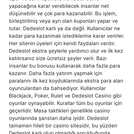
yapacağına karar verebilecek insanlar net
düşünebilir ve çok para kazanabilir. Bu işlem,
birleştirilmiş veya ayrı olan kuponları yapar ve
tutar. Dedeslot karlı ya da değil. Kullanıcılar ne
kadar para kazanmak istediklerine karar verirler.
Her sitenin üyeleri için kendi faydaları vardır.
Dedeslot ekstra şeylerle yardımcı olur ve ilk kez
katılırsanız size ücretsiz şeyler verir. Bazı
insanlar bu bonusu kullanarak daha fazla para
kazanır. Daha fazla yatırım yapmak için
paralarını ilk kez koyduklarında ekstra para alan
oyunculardan da bahsediyor. Kullanıcılar
Blackjack, Poker, Rulet ve Dedeslot Casino gibi
oyunlar oynayabilir. Kurallar tüm bu oyunlar için
geçerlidir. Masa taktikleri genellikle casino
oyunlarında şanstan daha iyidir. Dedeslot
tamamen hileli bir casino sitesidir, bu yüzden
Dedeslot karlı olup olmadığı sorulduğunda,