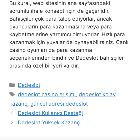
Bu kural, web sitesinin ana sayfasındaki
sorumlu ihale konsepti için de geçerlidir.
Bahisçiler çok para talep ediyorlar, ancak
oyuncuların para kazanmasına veya para
kaybetmelerine yardımcı olmuyorlar. Hızlı para
kazanmak için yuvalar da oynayabilirsiniz. Canlı
casino oyunları da para kazanma
seçeneklerinden biridir ve Dedeslot bahisçiler
arasında özel bir yeri vardır.
Kategoriler
Dedeslot
Etiketler
dedeslot casino erişimi
,
dedeslot kolay
kazanç
,
güncel adresi dedeslot
Dedeslot Kullanıcı Desteği
Dedeslot Yüksek Kazanç