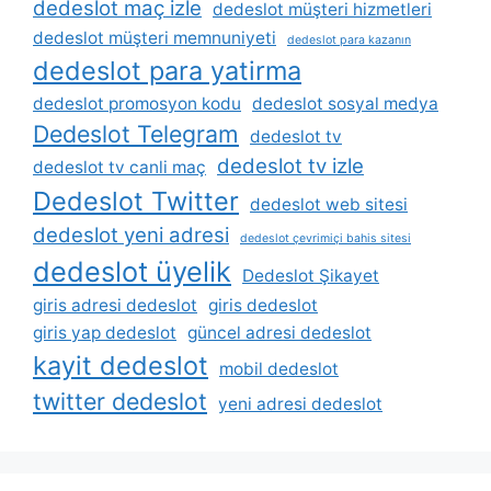
dedeslot maç izle
dedeslot müşteri hizmetleri
dedeslot müşteri memnuniyeti
dedeslot para kazanın
dedeslot para yatirma
dedeslot promosyon kodu
dedeslot sosyal medya
Dedeslot Telegram
dedeslot tv
dedeslot tv izle
dedeslot tv canli maç
Dedeslot Twitter
dedeslot web sitesi
dedeslot yeni adresi
dedeslot çevrimiçi bahis sitesi
dedeslot üyelik
Dedeslot Şikayet
giris adresi dedeslot
giris dedeslot
giris yap dedeslot
güncel adresi dedeslot
kayit dedeslot
mobil dedeslot
twitter dedeslot
yeni adresi dedeslot