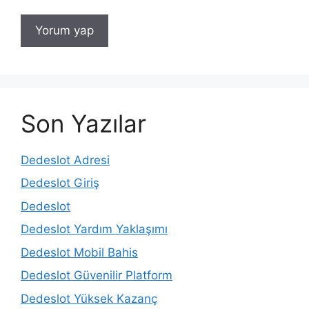
Son Yazılar
Dedeslot Adresi
Dedeslot Giriş
Dedeslot
Dedeslot Yardım Yaklaşımı
Dedeslot Mobil Bahis
Dedeslot Güvenilir Platform
Dedeslot Yüksek Kazanç