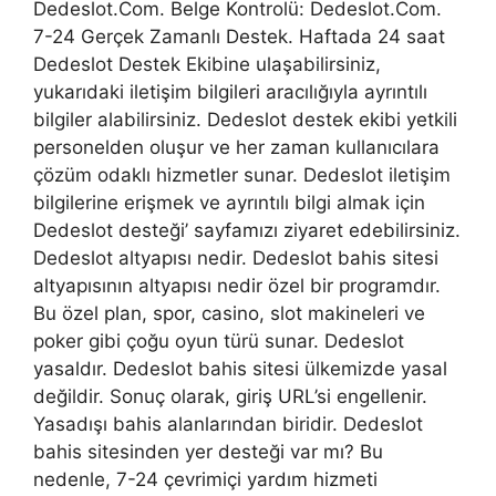
Dedeslot.Com. Belge Kontrolü: Dedeslot.Com.
7-24 Gerçek Zamanlı Destek. Haftada 24 saat
Dedeslot Destek Ekibine ulaşabilirsiniz,
yukarıdaki iletişim bilgileri aracılığıyla ayrıntılı
bilgiler alabilirsiniz. Dedeslot destek ekibi yetkili
personelden oluşur ve her zaman kullanıcılara
çözüm odaklı hizmetler sunar. Dedeslot iletişim
bilgilerine erişmek ve ayrıntılı bilgi almak için
Dedeslot desteği’ sayfamızı ziyaret edebilirsiniz.
Dedeslot altyapısı nedir. Dedeslot bahis sitesi
altyapısının altyapısı nedir özel bir programdır.
Bu özel plan, spor, casino, slot makineleri ve
poker gibi çoğu oyun türü sunar. Dedeslot
yasaldır. Dedeslot bahis sitesi ülkemizde yasal
değildir. Sonuç olarak, giriş URL’si engellenir.
Yasadışı bahis alanlarından biridir. Dedeslot
bahis sitesinden yer desteği var mı? Bu
nedenle, 7-24 çevrimiçi yardım hizmeti