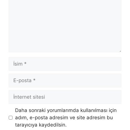
İsim
E-
posta
İnternet
sitesi
Daha sonraki yorumlarımda kullanılması için
adım, e-posta adresim ve site adresim bu
tarayıcıya kaydedilsin.