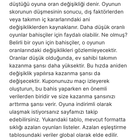
düştüğü oyuna oran değişikliği denir. Oyunun
skorunun düşmesinin sonucu, dış faktörlerden
veya takımın iç kararlarındaki ani
değişikliklerden kaynaklanır. Daha düşük oranlı
oyunlar bahisçiler için faydalı olabilir. Ne olmuş?
Belirli bir oyun için bahisçiler, o oyunun
oranlarındaki değişiklikleri gözlemleyecektir.
Oranlar düşük olduğunda, ev sahibi takımın
kazanma şansı daha yüksektir. Bu hızda aniden
değişiklik yapılırsa kazanma şansı da
değişecektir. Kuponunuzu maçı izleyerek
oluşturun, bu bahis yaparken en önemli
verilerden biridir ve size kazanma şansınızı
arttırma şansı verir. Oyuna indirimli olarak
ulaşmak istiyorsanız sayfamızı takip
edebilirsiniz. Yukarıdaki tablo, mevcut formatta
sıklığı azalan oyunları listeler. Azalan eşleştirme
tablosundaki veriler global olarak elde edilir.