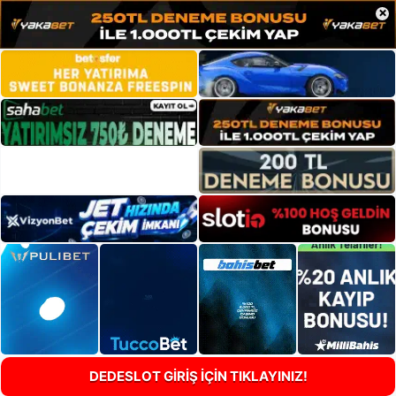
×
DEDESLOT GİRİŞ İÇİN TIKLAYINIZ!