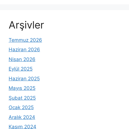
Arşivler
Temmuz 2026
Haziran 2026
Nisan 2026
Eylül 2025
Haziran 2025
Mayıs 2025
Şubat 2025
Ocak 2025
Aralık 2024
Kasım 2024