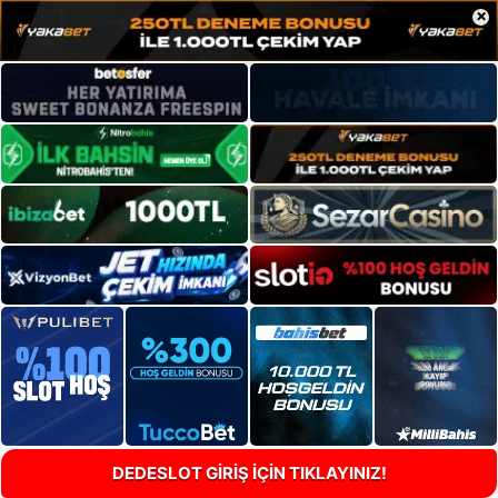
×
DEDESLOT GİRİŞ İÇİN TIKLAYINIZ!