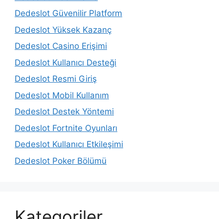
Dedeslot Güvenilir Platform
Dedeslot Yüksek Kazanç
Dedeslot Casino Erişimi
Dedeslot Kullanıcı Desteği
Dedeslot Resmi Giriş
Dedeslot Mobil Kullanım
Dedeslot Destek Yöntemi
Dedeslot Fortnite Oyunları
Dedeslot Kullanıcı Etkileşimi
Dedeslot Poker Bölümü
Kategoriler