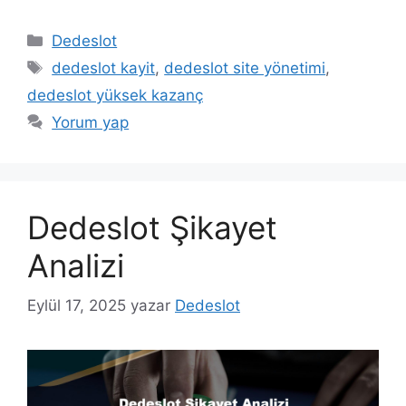
Kategoriler
Dedeslot
Etiketler
dedeslot kayit
,
dedeslot site yönetimi
,
dedeslot yüksek kazanç
Yorum yap
Dedeslot Şikayet
Analizi
Eylül 17, 2025
yazar
Dedeslot