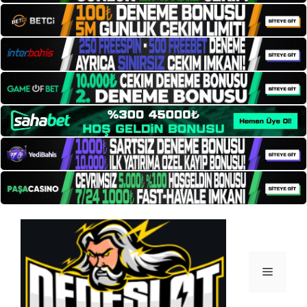
İçeriğe
atla
Menü