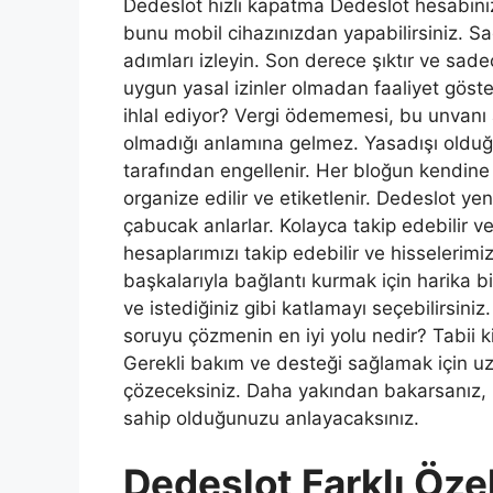
Dedeslot hızlı kapatma Dedeslot hesabınızı
bunu mobil cihazınızdan yapabilirsiniz. Sa
adımları izleyin. Son derece şıktır ve sade
uygun yasal izinler olmadan faaliyet göst
ihlal ediyor? Vergi ödememesi, bu unvanı a
olmadığı anlamına gelmez. Yasadışı olduğu iç
tarafından engellenir. Her bloğun kendine
organize edilir ve etiketlenir. Dedeslot yeni
çabucak anlarlar. Kolayca takip edebilir v
hesaplarımızı takip edebilir ve hisselerimi
başkalarıyla bağlantı kurmak için harika bi
ve istediğiniz gibi katlamayı seçebilirsini
soruyu çözmenin en iyi yolu nedir? Tabii ki
Gerekli bakım ve desteği sağlamak için uz
çözeceksiniz. Daha yakından bakarsanız, 
sahip olduğunuzu anlayacaksınız.
Dedeslot Farklı Özel