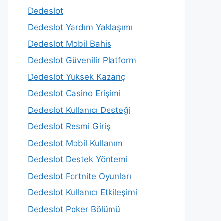
Dedeslot
Dedeslot Yardım Yaklaşımı
Dedeslot Mobil Bahis
Dedeslot Güvenilir Platform
Dedeslot Yüksek Kazanç
Dedeslot Casino Erişimi
Dedeslot Kullanıcı Desteği
Dedeslot Resmi Giriş
Dedeslot Mobil Kullanım
Dedeslot Destek Yöntemi
Dedeslot Fortnite Oyunları
Dedeslot Kullanıcı Etkileşimi
Dedeslot Poker Bölümü