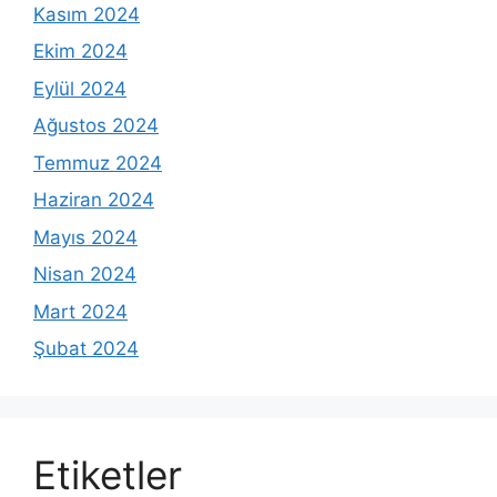
Kasım 2024
Ekim 2024
Eylül 2024
Ağustos 2024
Temmuz 2024
Haziran 2024
Mayıs 2024
Nisan 2024
Mart 2024
Şubat 2024
Etiketler