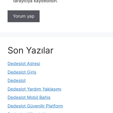
tarayıcıya kaydedilsin.
Son Yazılar
Dedeslot Adresi
Dedeslot Giriş
Dedeslot
Dedeslot Yardım Yaklaşımı
Dedeslot Mobil Bahis
Dedeslot Güvenilir Platform