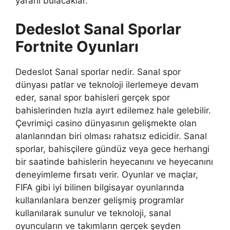
yararlı bulacaklar.
Dedeslot Sanal Sporlar
Fortnite Oyunları
Dedeslot Sanal sporlar nedir. Sanal spor
dünyası patlar ve teknoloji ilerlemeye devam
eder, sanal spor bahisleri gerçek spor
bahislerinden hızla ayırt edilemez hale gelebilir.
Çevrimiçi casino dünyasının gelişmekte olan
alanlarından biri olması rahatsız edicidir. Sanal
sporlar, bahisçilere gündüz veya gece herhangi
bir saatinde bahislerin heyecanını ve heyecanını
deneyimleme fırsatı verir. Oyunlar ve maçlar,
FIFA gibi iyi bilinen bilgisayar oyunlarında
kullanılanlara benzer gelişmiş programlar
kullanılarak sunulur ve teknoloji, sanal
oyuncuların ve takımların gerçek şeyden