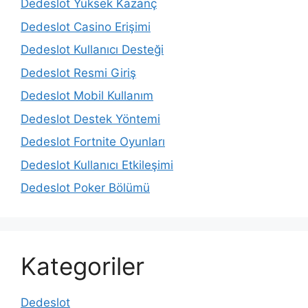
Dedeslot Yüksek Kazanç
Dedeslot Casino Erişimi
Dedeslot Kullanıcı Desteği
Dedeslot Resmi Giriş
Dedeslot Mobil Kullanım
Dedeslot Destek Yöntemi
Dedeslot Fortnite Oyunları
Dedeslot Kullanıcı Etkileşimi
Dedeslot Poker Bölümü
Kategoriler
Dedeslot