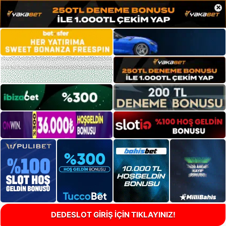
×
DEDESLOT GİRİŞ İÇİN TIKLAYINIZ!