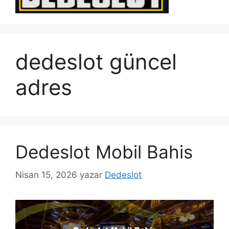
dedeslot güncel
adres
Dedeslot Mobil Bahis
Nisan 15, 2026
yazar
Dedeslot