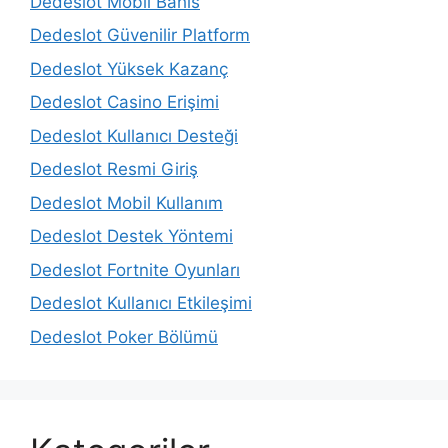
Dedeslot Mobil Bahis
Dedeslot Güvenilir Platform
Dedeslot Yüksek Kazanç
Dedeslot Casino Erişimi
Dedeslot Kullanıcı Desteği
Dedeslot Resmi Giriş
Dedeslot Mobil Kullanım
Dedeslot Destek Yöntemi
Dedeslot Fortnite Oyunları
Dedeslot Kullanıcı Etkileşimi
Dedeslot Poker Bölümü