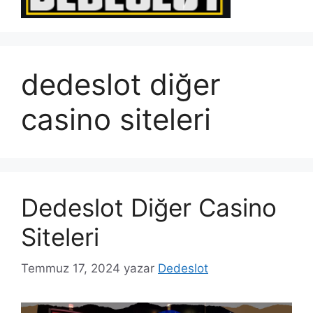
dedeslot diğer
casino siteleri
Dedeslot Diğer Casino
Siteleri
Temmuz 17, 2024
yazar
Dedeslot