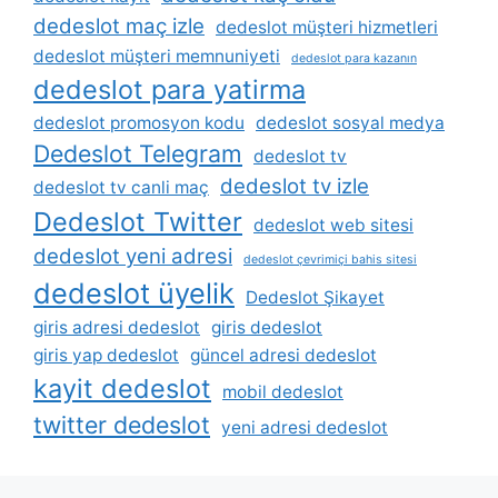
dedeslot maç izle
dedeslot müşteri hizmetleri
dedeslot müşteri memnuniyeti
dedeslot para kazanın
dedeslot para yatirma
dedeslot promosyon kodu
dedeslot sosyal medya
Dedeslot Telegram
dedeslot tv
dedeslot tv izle
dedeslot tv canli maç
Dedeslot Twitter
dedeslot web sitesi
dedeslot yeni adresi
dedeslot çevrimiçi bahis sitesi
dedeslot üyelik
Dedeslot Şikayet
giris adresi dedeslot
giris dedeslot
giris yap dedeslot
güncel adresi dedeslot
kayit dedeslot
mobil dedeslot
twitter dedeslot
yeni adresi dedeslot