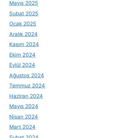
Mayıs 2025
Şubat 2025
Ocak 2025
Aralık 2024
Kasım 2024
Ekim 2024
Eylül 2024
Ağustos 2024
Temmuz 2024
Haziran 2024
Mayıs 2024
Nisan 2024
Mart 2024
Şubat 2024