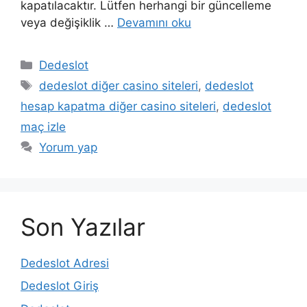
kapatılacaktır. Lütfen herhangi bir güncelleme
veya değişiklik …
Devamını oku
Kategoriler
Dedeslot
Etiketler
dedeslot diğer casino siteleri
,
dedeslot
hesap kapatma diğer casino siteleri
,
dedeslot
maç izle
Yorum yap
Son Yazılar
Dedeslot Adresi
Dedeslot Giriş