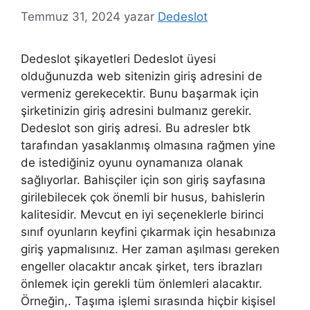
Temmuz 31, 2024
yazar
Dedeslot
Dedeslot şikayetleri Dedeslot üyesi
olduğunuzda web sitenizin giriş adresini de
vermeniz gerekecektir. Bunu başarmak için
şirketinizin giriş adresini bulmanız gerekir.
Dedeslot son giriş adresi. Bu adresler btk
tarafından yasaklanmış olmasına rağmen yine
de istediğiniz oyunu oynamanıza olanak
sağlıyorlar. Bahisçiler için son giriş sayfasına
girilebilecek çok önemli bir husus, bahislerin
kalitesidir. Mevcut en iyi seçeneklerle birinci
sınıf oyunların keyfini çıkarmak için hesabınıza
giriş yapmalısınız. Her zaman aşılması gereken
engeller olacaktır ancak şirket, ters ibrazları
önlemek için gerekli tüm önlemleri alacaktır.
Örneğin,. Taşıma işlemi sırasında hiçbir kişisel