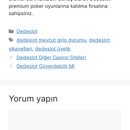
premium poker oyunlarına katılma fırsatına
sahipsiniz.
Kategoriler
Dedeslot
Etiketler
dedeslot mevcut giriş durumu
,
dedeslot
şikayetleri
,
dedeslot üyelik
Dedeslot Diğer Casino Siteleri
Dedeslot Güvenilebilir Mi
Yorum yapın
Yorum