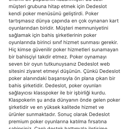
müşteri grubuna hitap etmek için Dedeslot
kendi poker menüsünü geliştirdi. Poker
tartışmasız dünya çapında en çok oynanan kart
oyunlarından biridir. Müşteri memnuniyetini
sağlamak için bahis şirketlerinin poker
oyunlarında birinci sınıf hizmet sunması gerekir.
Hiç kimse güvenilir poker hizmetleri sunamayan
bir bahisçiyi takdir etmez. Poker oynamayı
seven bir oyun tutkunuysanız Dedeslot web
sitesini ziyaret etmeyi düşünün. Çünkü Dedeslot
poker alanındaki başarısıyla ön plana çıkan bir
bahis şirketidir. Dedeslot, poker oyunları
sağlayıcısı klasspoker ile bir işbirliği kurdu.
Klaspokerin şu anda dünyanın önde gelen poker
şirketidir ve en yüksek kalitede hizmet ve
ürünler sunmaktadır. Sonuç olarak Dedeslot
premium poker oyunlarına katılma fırsatına
sahipsiniz. Canlı destek hattımızla iletişime