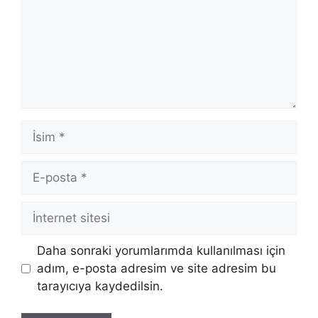
İsim
E-
posta
İnternet
sitesi
Daha sonraki yorumlarımda kullanılması için
adım, e-posta adresim ve site adresim bu
tarayıcıya kaydedilsin.