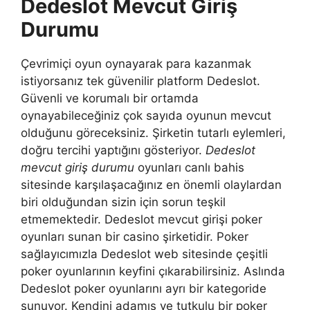
Dedeslot Mevcut Giriş
Durumu
Çevrimiçi oyun oynayarak para kazanmak
istiyorsanız tek güvenilir platform Dedeslot.
Güvenli ve korumalı bir ortamda
oynayabileceğiniz çok sayıda oyunun mevcut
olduğunu göreceksiniz. Şirketin tutarlı eylemleri,
doğru tercihi yaptığını gösteriyor.
Dedeslot
mevcut giriş durumu
oyunları canlı bahis
sitesinde karşılaşacağınız en önemli olaylardan
biri olduğundan sizin için sorun teşkil
etmemektedir. Dedeslot mevcut girişi poker
oyunları sunan bir casino şirketidir. Poker
sağlayıcımızla Dedeslot web sitesinde çeşitli
poker oyunlarının keyfini çıkarabilirsiniz. Aslında
Dedeslot poker oyunlarını ayrı bir kategoride
sunuyor. Kendini adamış ve tutkulu bir poker