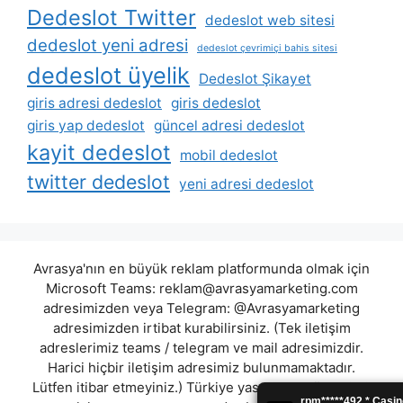
Dedeslot Twitter
dedeslot web sitesi
dedeslot yeni adresi
dedeslot çevrimiçi bahis sitesi
dedeslot üyelik
Dedeslot Şikayet
giris adresi dedeslot
giris dedeslot
giris yap dedeslot
güncel adresi dedeslot
kayit dedeslot
mobil dedeslot
twitter dedeslot
yeni adresi dedeslot
Avrasya'nın en büyük reklam platformunda olmak için
Microsoft Teams:
reklam@avrasyamarketing.com
adresimizden veya Telegram: @Avrasyamarketing
adresimizden irtibat kurabilirsiniz. (Tek iletişim
adreslerimiz teams / telegram ve mail adresimizdir.
Harici hiçbir iletişim adresimiz bulunmamaktadır.
Lütfen itibar etmeyiniz.) Türkiye yasalarına göre 7258