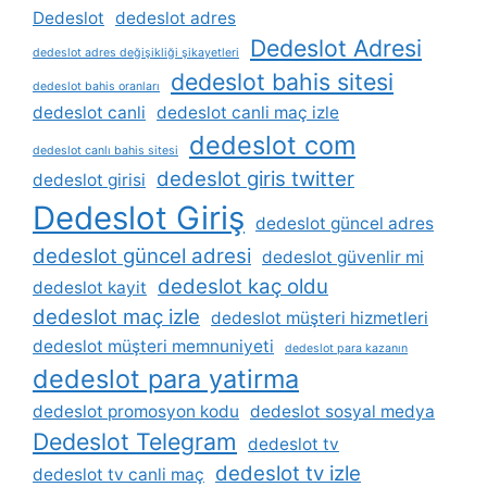
Dedeslot
dedeslot adres
Dedeslot Adresi
dedeslot adres değişikliği şikayetleri
dedeslot bahis sitesi
dedeslot bahis oranları
dedeslot canli
dedeslot canli maç izle
dedeslot com
dedeslot canlı bahis sitesi
dedeslot giris twitter
dedeslot girisi
Dedeslot Giriş
dedeslot güncel adres
dedeslot güncel adresi
dedeslot güvenlir mi
dedeslot kaç oldu
dedeslot kayit
dedeslot maç izle
dedeslot müşteri hizmetleri
dedeslot müşteri memnuniyeti
dedeslot para kazanın
dedeslot para yatirma
dedeslot promosyon kodu
dedeslot sosyal medya
Dedeslot Telegram
dedeslot tv
dedeslot tv izle
dedeslot tv canli maç