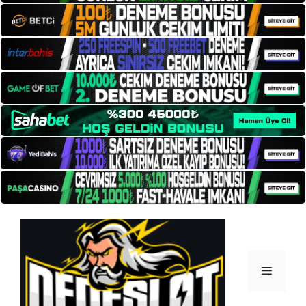
İçeriğe
atla
Menü