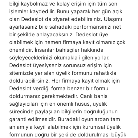
bilgi kaybolmaz ve kolay erişim için tüm son
işlemler kaydedilir. Bunu yaparak her gün açık
olan Dedeslot da ziyaret edebilirsiniz. Ulaşımı
ayarlasanız bile sahadaki performansınızı net
bir şekilde anlayacaksınız. Dedeslot üye
olabilmek için hemen firmaya kayıt olmanız çok
önemlidir. İnsanlar bahisçiler hakkında
söyleyeceklerinizi okumakla ilgileniyorlar.
Dedeslot üyesiyseniz sorunsuz erişim için
sitemizde yer alan üyelik formunu rahatlıkla
doldurabilirsiniz. Her firmaya kayıt olmak için
Dedeslot verdiği forma benzer bir formu
doldurmanız gerekmektedir. Canlı bahis
sağlayıcıları için en önemli husus, üyelik
sürecinde paylaşılan bilgilerin doğruluğunun
garanti edilmesidir. Buradaki oyunlardan tam
anlamıyla keyif alabilmek için kurumsal üyelik
formunun doğru bir şekilde doldurulması büyük