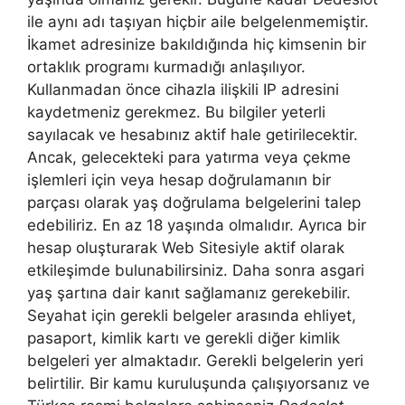
ile aynı adı taşıyan hiçbir aile belgelenmemiştir.
İkamet adresinize bakıldığında hiç kimsenin bir
ortaklık programı kurmadığı anlaşılıyor.
Kullanmadan önce cihazla ilişkili IP adresini
kaydetmeniz gerekmez. Bu bilgiler yeterli
sayılacak ve hesabınız aktif hale getirilecektir.
Ancak, gelecekteki para yatırma veya çekme
işlemleri için veya hesap doğrulamanın bir
parçası olarak yaş doğrulama belgelerini talep
edebiliriz. En az 18 yaşında olmalıdır. Ayrıca bir
hesap oluşturarak Web Sitesiyle aktif olarak
etkileşimde bulunabilirsiniz. Daha sonra asgari
yaş şartına dair kanıt sağlamanız gerekebilir.
Seyahat için gerekli belgeler arasında ehliyet,
pasaport, kimlik kartı ve gerekli diğer kimlik
belgeleri yer almaktadır. Gerekli belgelerin yeri
belirtilir. Bir kamu kuruluşunda çalışıyorsanız ve