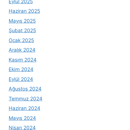
Eylül 2025
Haziran 2025
Mayıs 2025
Şubat 2025
Ocak 2025
Aralık 2024
Kasım 2024
Ekim 2024
Eylül 2024
Ağustos 2024
Temmuz 2024
Haziran 2024
Mayıs 2024
Nisan 2024