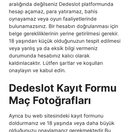
aralığında değilseniz Dedeslot platformunda
hesap açamaz, para yatıramaz, bahis
oynayamaz veya oyun faaliyetlerinde
bulunamazsınız. Bir hesabın doğrulanması için
belge gerekliliklerinin yerine getirilmesi gerekir.
18 yaşından küçük olduğunuzun tespit edilmesi
veya yanlış ya da eksik bilgi vermeniz
durumunda hesabınız kalıcı olarak
kaldırılacaktır. Lütfen şartlar ve koşulları
onaylayın ve kabul edin.
Dedeslot Kayıt Formu
Maç Fotoğrafları
Ayrıca bu web sitesindeki kayıt formunu
doldurmanız ve 18 yaşında veya daha büyük
olduğunuzu onaylamanız gerekmektedir.Bu