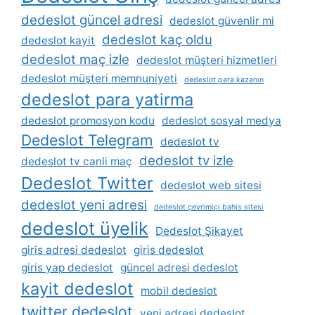
dedeslot güncel adresi
dedeslot güvenlir mi
dedeslot kaç oldu
dedeslot kayit
dedeslot maç izle
dedeslot müşteri hizmetleri
dedeslot müşteri memnuniyeti
dedeslot para kazanın
dedeslot para yatirma
dedeslot promosyon kodu
dedeslot sosyal medya
Dedeslot Telegram
dedeslot tv
dedeslot tv izle
dedeslot tv canli maç
Dedeslot Twitter
dedeslot web sitesi
dedeslot yeni adresi
dedeslot çevrimiçi bahis sitesi
dedeslot üyelik
Dedeslot Şikayet
giris adresi dedeslot
giris dedeslot
giris yap dedeslot
güncel adresi dedeslot
kayit dedeslot
mobil dedeslot
twitter dedeslot
yeni adresi dedeslot