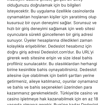
olduğunuzu doğrulamak için bu bilgileri
isteyecektir. Bu uygulama özellikle casinolarda
oynamaktan hoşlanan kişiler için yaratılmış olup
kusursuz bir oyun deneyimi sağlar. Sorunsuz ve
hızlı bir giriş deneyimi sağlamak için web sitesi
oyunculara sürekli güncellenen bir giriş adresi
sunuyor. Üyeler hesaplarına diledikleri zaman
kolaylıkla erişebilirler. Dedeslot hesabınız için
doğru giriş adresi Dedeslot.com’dur. Bu URL’yi
girerek web sitesine erişin ve size ideal bahis
profiliniz sunulacaktır. Bu olasılıklardan herhangi
birine kesinlikle bahis oynayabilirsiniz. Dedeslot
ailesine üye olabilmek için belirli şartları yerine
getirmeniz, aileye katılmanız, oyunlar oynamanız
ve bahis ve bahis seçenekleri üzerinden para
kazanmanız gerekmektedir. Türkiye’de casino ve
casino işletmeye hak kazanabilmek için en az 18
yaşında olmanız gerekir. Bugüne kadar Dedeslot