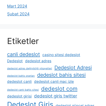
Mart 2024
Şubat 2024
Etiketler
canli dedeslot
casino sitesi dedeslot
Dedeslot
dedeslot adres
Dedeslot Adresi
dedeslot adres değişikliği şikayetleri
dedeslot bahis sitesi
dedeslot bahis oranları
dedeslot canli
dedeslot canli maç izle
dedeslot com
dedeslot canlı bahis sitesi
dedeslot giris twitter
dedeslot girisi
Dedeslot Giriş
dedeslot güncel adres