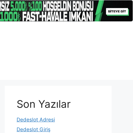
Son Yazılar
Dedeslot Adresi
Dedeslot Giriş