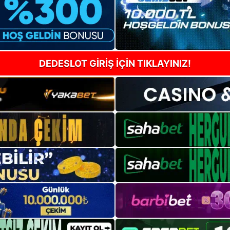
DEDESLOT GİRİŞ İÇİN TIKLAYINIZ!