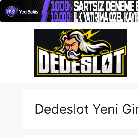
İçeriğe
atla
Dedeslot Yeni Gir