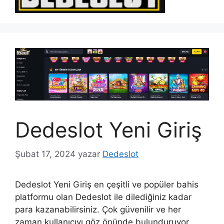
Dedeslot Yeni Giriş
Şubat 17, 2024
yazar
Dedeslot
Dedeslot Yeni Giriş en çeşitli ve popüler bahis
platformu olan Dedeslot ile dilediğiniz kadar
para kazanabilirsiniz. Çok güvenilir ve her
zaman kullanıcıyı göz önünde bulunduruyor.