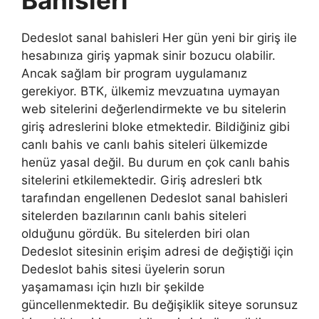
Dedeslot sanal bahisleri Her gün yeni bir giriş ile
hesabınıza giriş yapmak sinir bozucu olabilir.
Ancak sağlam bir program uygulamanız
gerekiyor. BTK, ülkemiz mevzuatına uymayan
web sitelerini değerlendirmekte ve bu sitelerin
giriş adreslerini bloke etmektedir. Bildiğiniz gibi
canlı bahis ve canlı bahis siteleri ülkemizde
henüz yasal değil. Bu durum en çok canlı bahis
sitelerini etkilemektedir. Giriş adresleri btk
tarafından engellenen Dedeslot sanal bahisleri
sitelerden bazılarının canlı bahis siteleri
olduğunu gördük. Bu sitelerden biri olan
Dedeslot sitesinin erişim adresi de değiştiği için
Dedeslot bahis sitesi üyelerin sorun
yaşamaması için hızlı bir şekilde
güncellenmektedir. Bu değişiklik siteye sorunsuz