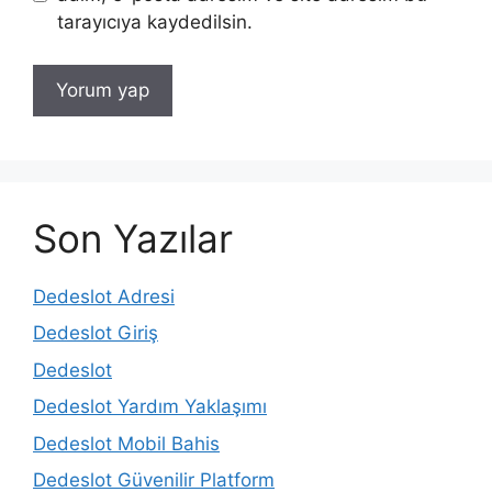
tarayıcıya kaydedilsin.
Son Yazılar
Dedeslot Adresi
Dedeslot Giriş
Dedeslot
Dedeslot Yardım Yaklaşımı
Dedeslot Mobil Bahis
Dedeslot Güvenilir Platform