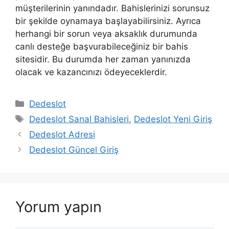
müşterilerinin yanındadır. Bahislerinizi sorunsuz
bir şekilde oynamaya başlayabilirsiniz. Ayrıca
herhangi bir sorun veya aksaklık durumunda
canlı desteğe başvurabileceğiniz bir bahis
sitesidir. Bu durumda her zaman yanınızda
olacak ve kazancınızı ödeyeceklerdir.
Kategoriler
Dedeslot
Etiketler
Dedeslot Sanal Bahisleri
,
Dedeslot Yeni Giriş
Dedeslot Adresi
Dedeslot Güncel Giriş
Yorum yapın