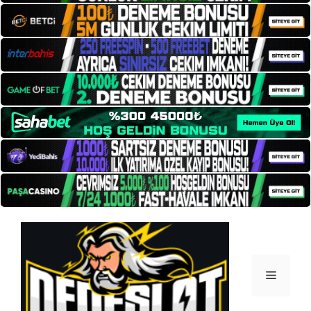
İçeriğe
atla
Menü