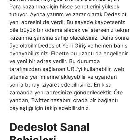
Para kazanmak için hisse senetlerini yüksek
tutuyor. Ayrıca yatırım ve zarar olarak Dedeslot
yeni adresini de verdi. Bu sayede kaybetseniz
bile büyük bir ödeme alacak ve isterseniz tekrar
kazanma şansına sahip olacaksınız. Daha sonra
üye olabilir Dedeslot Yeni Giriş ve hemen bahis
oynayabilirsiniz. Elbette bu uzantı da engellenir
ve yeni bir adres verilir. Bu durumda
tarafımızdan sağlanan URL’yi kullanabilir, web
sitemizi yer imlerine ekleyebilir ve uyarıdan
sonra burayı ziyaret edebilirsiniz. En kısa
zamanda yeni adresinize gönderilecektir. Öte
yandan, Twitter hesabını orada bir bağlantı
paylaştığı için takip edebilirsiniz.
Dedeslot Sanal
Bahisleri