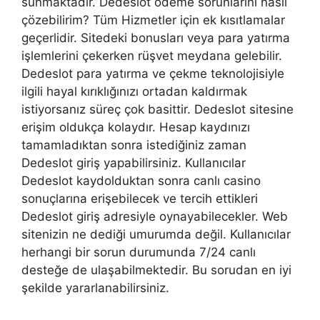
sunmaktadır. Dedeslot ödeme sorunlarını nasıl
çözebilirim? Tüm Hizmetler için ek kısıtlamalar
geçerlidir. Sitedeki bonusları veya para yatırma
işlemlerini çekerken rüşvet meydana gelebilir.
Dedeslot para yatırma ve çekme teknolojisiyle
ilgili hayal kırıklığınızı ortadan kaldırmak
istiyorsanız süreç çok basittir. Dedeslot sitesine
erişim oldukça kolaydır. Hesap kaydınızı
tamamladıktan sonra istediğiniz zaman
Dedeslot giriş yapabilirsiniz. Kullanıcılar
Dedeslot kaydolduktan sonra canlı casino
sonuçlarına erişebilecek ve tercih ettikleri
Dedeslot giriş adresiyle oynayabilecekler. Web
sitenizin ne dediği umurumda değil. Kullanıcılar
herhangi bir sorun durumunda 7/24 canlı
desteğe de ulaşabilmektedir. Bu sorudan en iyi
şekilde yararlanabilirsiniz.