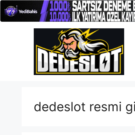
İçeriğe
atla
dedeslot resmi gi