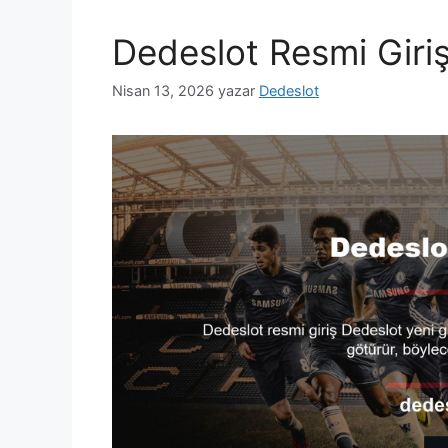
Dedeslot Resmi Giri
Nisan 13, 2026
yazar
Dedeslot