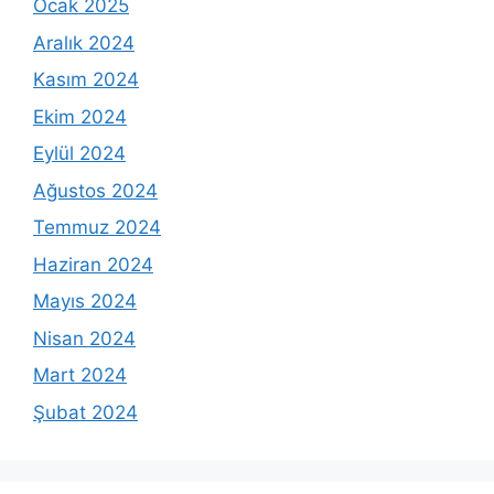
Ocak 2025
Aralık 2024
Kasım 2024
Ekim 2024
Eylül 2024
Ağustos 2024
Temmuz 2024
Haziran 2024
Mayıs 2024
Nisan 2024
Mart 2024
Şubat 2024