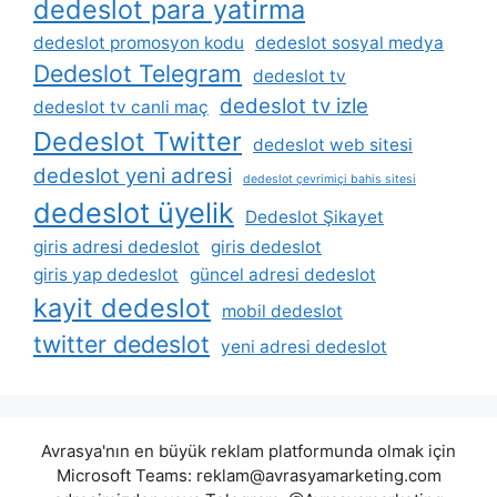
dedeslot para yatirma
dedeslot promosyon kodu
dedeslot sosyal medya
Dedeslot Telegram
dedeslot tv
dedeslot tv izle
dedeslot tv canli maç
Dedeslot Twitter
dedeslot web sitesi
dedeslot yeni adresi
dedeslot çevrimiçi bahis sitesi
dedeslot üyelik
Dedeslot Şikayet
giris adresi dedeslot
giris dedeslot
giris yap dedeslot
güncel adresi dedeslot
kayit dedeslot
mobil dedeslot
twitter dedeslot
yeni adresi dedeslot
Avrasya'nın en büyük reklam platformunda olmak için
Microsoft Teams:
reklam@avrasyamarketing.com