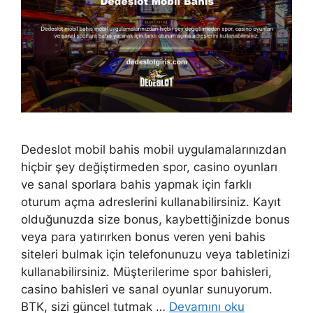
Dedeslot mobil bahis mobil uygulamalarınızdan
hiçbir şey değiştirmeden spor, casino oyunları
ve sanal sporlara bahis yapmak için farklı
oturum açma adreslerini kullanabilirsiniz. Kayıt
olduğunuzda size bonus, kaybettiğinizde bonus
veya para yatırırken bonus veren yeni bahis
siteleri bulmak için telefonunuzu veya tabletinizi
kullanabilirsiniz. Müşterilerime spor bahisleri,
casino bahisleri ve sanal oyunlar sunuyorum.
BTK, sizi güncel tutmak …
Devamını oku