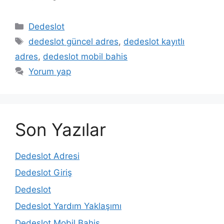
Kategoriler
Dedeslot
Etiketler
dedeslot güncel adres
,
dedeslot kayıtlı
adres
,
dedeslot mobil bahis
Yorum yap
Son Yazılar
Dedeslot Adresi
Dedeslot Giriş
Dedeslot
Dedeslot Yardım Yaklaşımı
Dedeslot Mobil Bahis