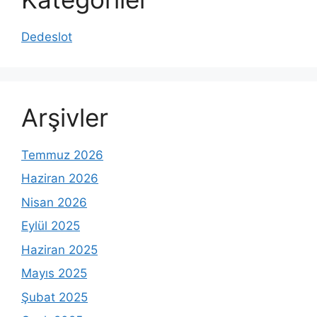
Dedeslot
Arşivler
Temmuz 2026
Haziran 2026
Nisan 2026
Eylül 2025
Haziran 2025
Mayıs 2025
Şubat 2025