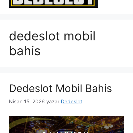
dedeslot mobil
bahis
Dedeslot Mobil Bahis
Nisan 15, 2026
yazar
Dedeslot