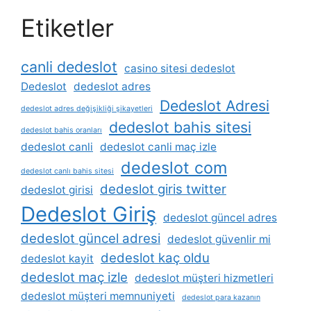
Etiketler
canli dedeslot
casino sitesi dedeslot
Dedeslot
dedeslot adres
Dedeslot Adresi
dedeslot adres değişikliği şikayetleri
dedeslot bahis sitesi
dedeslot bahis oranları
dedeslot canli
dedeslot canli maç izle
dedeslot com
dedeslot canlı bahis sitesi
dedeslot giris twitter
dedeslot girisi
Dedeslot Giriş
dedeslot güncel adres
dedeslot güncel adresi
dedeslot güvenlir mi
dedeslot kaç oldu
dedeslot kayit
dedeslot maç izle
dedeslot müşteri hizmetleri
dedeslot müşteri memnuniyeti
dedeslot para kazanın