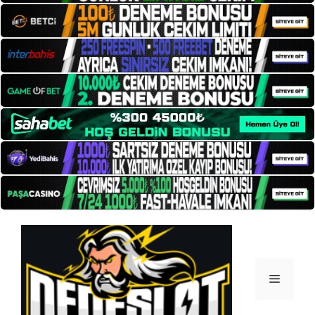
İçeriğe
atla
Menü