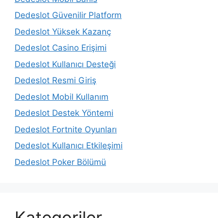
Dedeslot Güvenilir Platform
Dedeslot Yüksek Kazanç
Dedeslot Casino Erişimi
Dedeslot Kullanıcı Desteği
Dedeslot Resmi Giriş
Dedeslot Mobil Kullanım
Dedeslot Destek Yöntemi
Dedeslot Fortnite Oyunları
Dedeslot Kullanıcı Etkileşimi
Dedeslot Poker Bölümü
Kategoriler