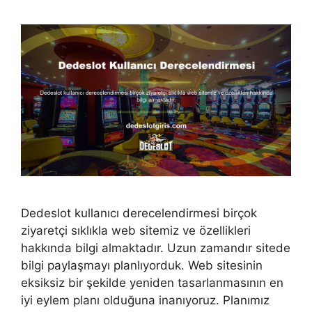
Dedeslot kullanıcı derecelendirmesi birçok
ziyaretçi sıklıkla web sitemiz ve özellikleri
hakkında bilgi almaktadır. Uzun zamandır sitede
bilgi paylaşmayı planlıyorduk. Web sitesinin
eksiksiz bir şekilde yeniden tasarlanmasının en
iyi eylem planı olduğuna inanıyoruz. Planımız