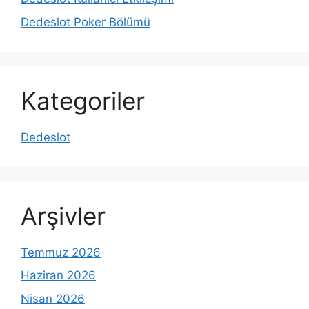
Dedeslot Poker Bölümü
Kategoriler
Dedeslot
Arşivler
Temmuz 2026
Haziran 2026
Nisan 2026