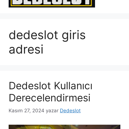
dedeslot giris
adresi
Dedeslot Kullanıcı
Derecelendirmesi
Kasım 27, 2024
yazar
Dedeslot