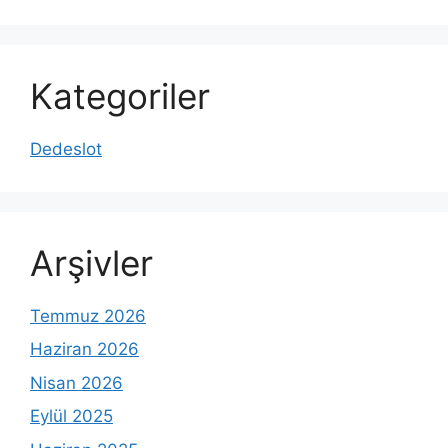
Kategoriler
Dedeslot
Arşivler
Temmuz 2026
Haziran 2026
Nisan 2026
Eylül 2025