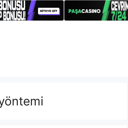
 yöntemi