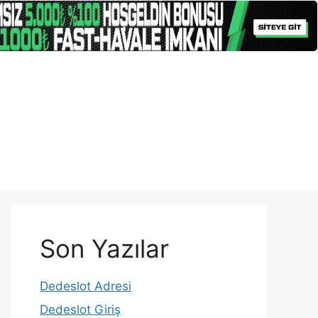
Son Yazılar
Dedeslot Adresi
Dedeslot Giriş