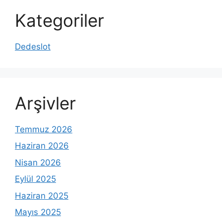
Kategoriler
Dedeslot
Arşivler
Temmuz 2026
Haziran 2026
Nisan 2026
Eylül 2025
Haziran 2025
Mayıs 2025