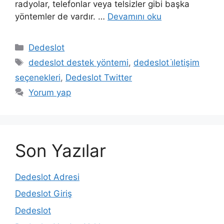
radyolar, telefonlar veya telsizler gibi başka
yöntemler de vardır. …
Devamını oku
Kategoriler
Dedeslot
Etiketler
dedeslot destek yöntemi
,
dedeslot i̇letişim
seçenekleri
,
Dedeslot Twitter
Yorum yap
Son Yazılar
Dedeslot Adresi
Dedeslot Giriş
Dedeslot