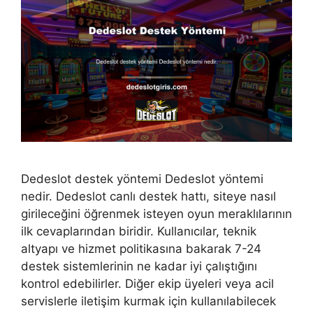
Dedeslot destek yöntemi Dedeslot yöntemi
nedir. Dedeslot canlı destek hattı, siteye nasıl
girileceğini öğrenmek isteyen oyun meraklılarının
ilk cevaplarından biridir. Kullanıcılar, teknik
altyapı ve hizmet politikasına bakarak 7-24
destek sistemlerinin ne kadar iyi çalıştığını
kontrol edebilirler. Diğer ekip üyeleri veya acil
servislerle iletişim kurmak için kullanılabilecek