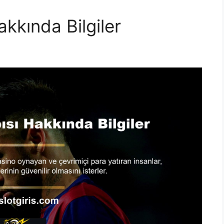
akkında Bilgiler