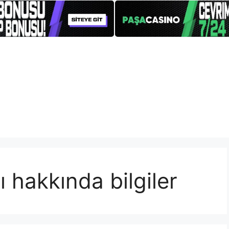
ı hakkında bilgiler