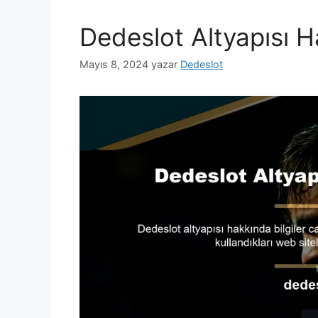
Dedeslot Altyapısı H
Mayıs 8, 2024
yazar
Dedeslot