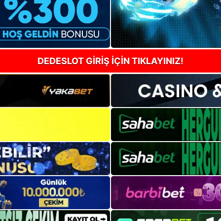
DEDESLOT GİRİŞ İÇİN TIKLAYINIZ!