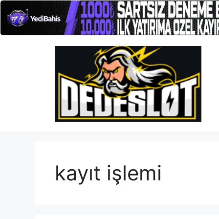
İçeriğe
atla
kayıt işlemi