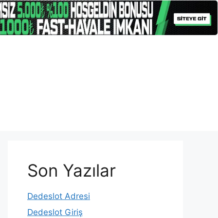
Son Yazılar
Dedeslot Adresi
Dedeslot Giriş