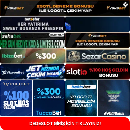
×
DEDESLOT GİRİŞ İÇİN TIKLAYINIZ!