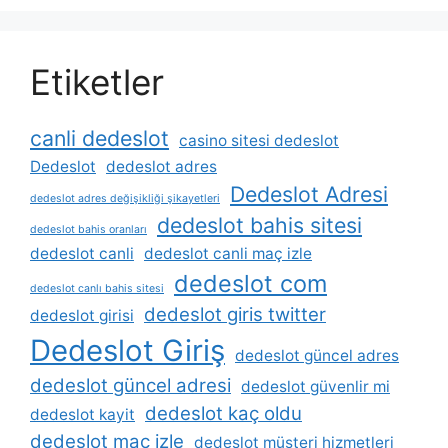
Etiketler
canli dedeslot
casino sitesi dedeslot
Dedeslot
dedeslot adres
Dedeslot Adresi
dedeslot adres değişikliği şikayetleri
dedeslot bahis sitesi
dedeslot bahis oranları
dedeslot canli
dedeslot canli maç izle
dedeslot com
dedeslot canlı bahis sitesi
dedeslot giris twitter
dedeslot girisi
Dedeslot Giriş
dedeslot güncel adres
dedeslot güncel adresi
dedeslot güvenlir mi
dedeslot kaç oldu
dedeslot kayit
dedeslot maç izle
dedeslot müşteri hizmetleri