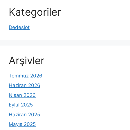
Kategoriler
Dedeslot
Arşivler
Temmuz 2026
Haziran 2026
Nisan 2026
Eylül 2025
Haziran 2025
Mayıs 2025