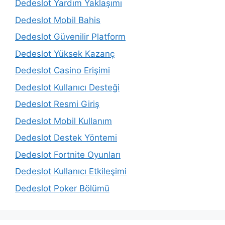
Dedeslot Yardım Yaklaşımı
Dedeslot Mobil Bahis
Dedeslot Güvenilir Platform
Dedeslot Yüksek Kazanç
Dedeslot Casino Erişimi
Dedeslot Kullanıcı Desteği
Dedeslot Resmi Giriş
Dedeslot Mobil Kullanım
Dedeslot Destek Yöntemi
Dedeslot Fortnite Oyunları
Dedeslot Kullanıcı Etkileşimi
Dedeslot Poker Bölümü