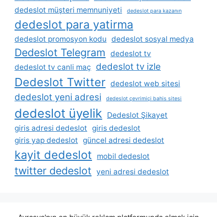
dedeslot müşteri memnuniyeti
dedeslot para kazanın
dedeslot para yatirma
dedeslot promosyon kodu
dedeslot sosyal medya
Dedeslot Telegram
dedeslot tv
dedeslot tv izle
dedeslot tv canli maç
Dedeslot Twitter
dedeslot web sitesi
dedeslot yeni adresi
dedeslot çevrimiçi bahis sitesi
dedeslot üyelik
Dedeslot Şikayet
giris adresi dedeslot
giris dedeslot
giris yap dedeslot
güncel adresi dedeslot
kayit dedeslot
mobil dedeslot
twitter dedeslot
yeni adresi dedeslot