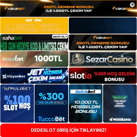
×
DEDESLOT GİRİŞ İÇİN TIKLAYINIZ!