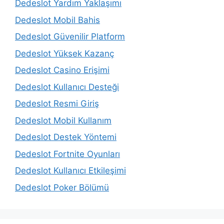
Dedeslot Yardım Yaklaşımı
Dedeslot Mobil Bahis
Dedeslot Güvenilir Platform
Dedeslot Yüksek Kazanç
Dedeslot Casino Erişimi
Dedeslot Kullanıcı Desteği
Dedeslot Resmi Giriş
Dedeslot Mobil Kullanım
Dedeslot Destek Yöntemi
Dedeslot Fortnite Oyunları
Dedeslot Kullanıcı Etkileşimi
Dedeslot Poker Bölümü