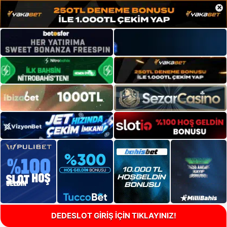
×
DEDESLOT GİRİŞ İÇİN TIKLAYINIZ!