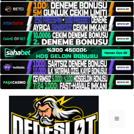
İçeriğe
atla
Menü