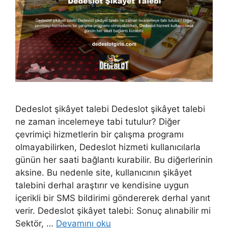
Dedeslot şikâyet talebi Dedeslot şikâyet talebi
ne zaman incelemeye tabi tutulur? Diğer
çevrimiçi hizmetlerin bir çalışma programı
olmayabilirken, Dedeslot hizmeti kullanıcılarla
günün her saati bağlantı kurabilir. Bu diğerlerinin
aksine. Bu nedenle site, kullanıcının şikâyet
talebini derhal araştırır ve kendisine uygun
içerikli bir SMS bildirimi göndererek derhal yanıt
verir. Dedeslot şikâyet talebi: Sonuç alınabilir mi
Sektör, …
Devamını oku