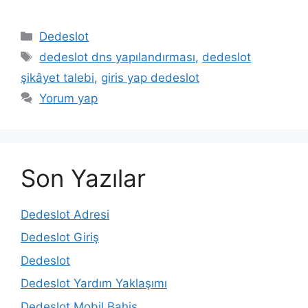
Kategoriler
Dedeslot
Etiketler
dedeslot dns yapılandırması
,
dedeslot
şikâyet talebi
,
giris yap dedeslot
Yorum yap
Son Yazılar
Dedeslot Adresi
Dedeslot Giriş
Dedeslot
Dedeslot Yardım Yaklaşımı
Dedeslot Mobil Bahis