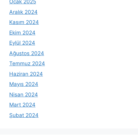
Ocak 2025
Aralık 2024
Kasım 2024
Ekim 2024
Eylül 2024
Ağustos 2024
Temmuz 2024
Haziran 2024
Mayıs 2024
Nisan 2024
Mart 2024
Şubat 2024