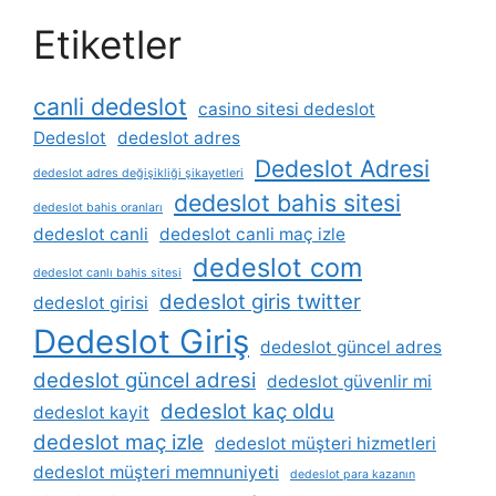
Etiketler
canli dedeslot
casino sitesi dedeslot
Dedeslot
dedeslot adres
Dedeslot Adresi
dedeslot adres değişikliği şikayetleri
dedeslot bahis sitesi
dedeslot bahis oranları
dedeslot canli
dedeslot canli maç izle
dedeslot com
dedeslot canlı bahis sitesi
dedeslot giris twitter
dedeslot girisi
Dedeslot Giriş
dedeslot güncel adres
dedeslot güncel adresi
dedeslot güvenlir mi
dedeslot kaç oldu
dedeslot kayit
dedeslot maç izle
dedeslot müşteri hizmetleri
dedeslot müşteri memnuniyeti
dedeslot para kazanın