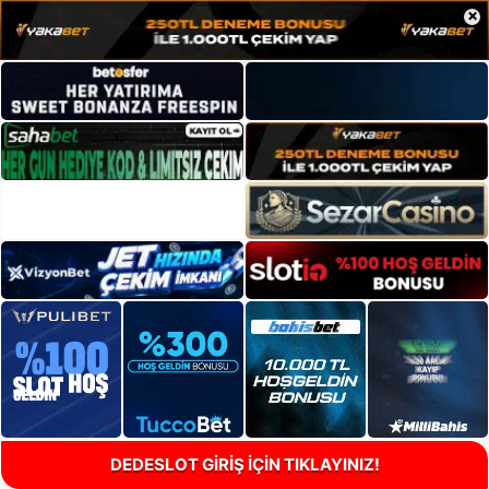
×
DEDESLOT GİRİŞ İÇİN TIKLAYINIZ!