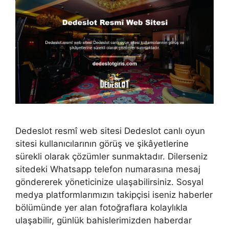
Dedeslot resmî web sitesi Dedeslot canlı oyun
sitesi kullanıcılarının görüş ve şikâyetlerine
sürekli olarak çözümler sunmaktadır. Dilerseniz
sitedeki Whatsapp telefon numarasına mesaj
göndererek yöneticinize ulaşabilirsiniz. Sosyal
medya platformlarımızın takipçisi iseniz haberler
bölümünde yer alan fotoğraflara kolaylıkla
ulaşabilir, günlük bahislerimizden haberdar