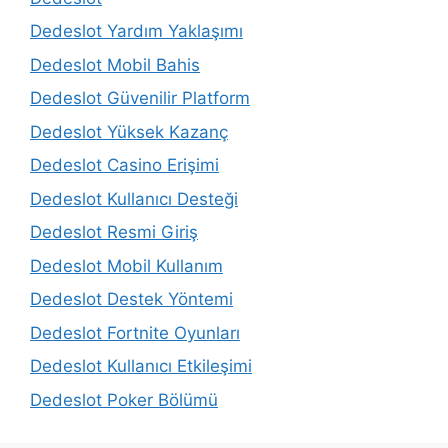
Dedeslot Yardım Yaklaşımı
Dedeslot Mobil Bahis
Dedeslot Güvenilir Platform
Dedeslot Yüksek Kazanç
Dedeslot Casino Erişimi
Dedeslot Kullanıcı Desteği
Dedeslot Resmi Giriş
Dedeslot Mobil Kullanım
Dedeslot Destek Yöntemi
Dedeslot Fortnite Oyunları
Dedeslot Kullanıcı Etkileşimi
Dedeslot Poker Bölümü