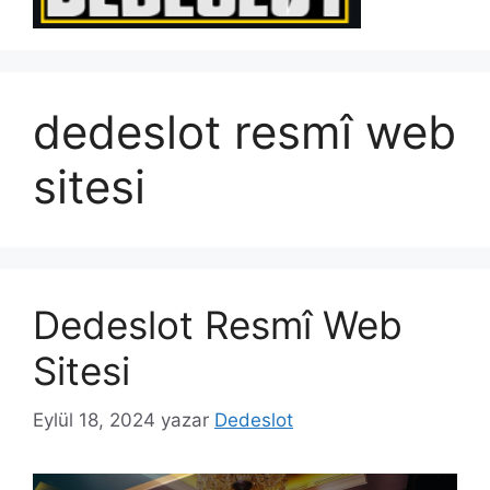
dedeslot resmî web
sitesi
Dedeslot Resmî Web
Sitesi
Eylül 18, 2024
yazar
Dedeslot