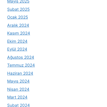
Mayıs 2025
Şubat 2025
Ocak 2025
Aralık 2024
Kasım 2024
Ekim 2024
Eylül 2024
Ağustos 2024
Temmuz 2024
Haziran 2024
Mayıs 2024
Nisan 2024
Mart 2024
Şubat 2024