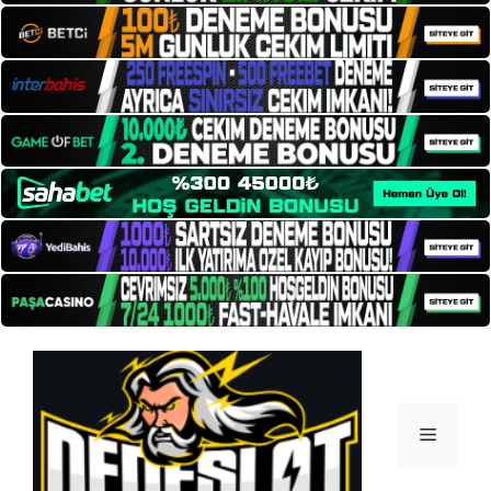
İçeriğe
atla
Menü