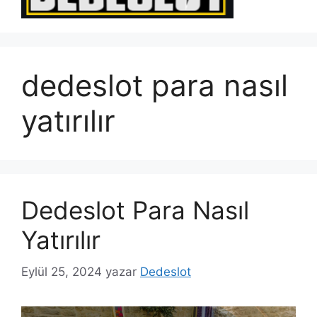
dedeslot para nasıl
yatırılır
Dedeslot Para Nasıl
Yatırılır
Eylül 25, 2024
yazar
Dedeslot