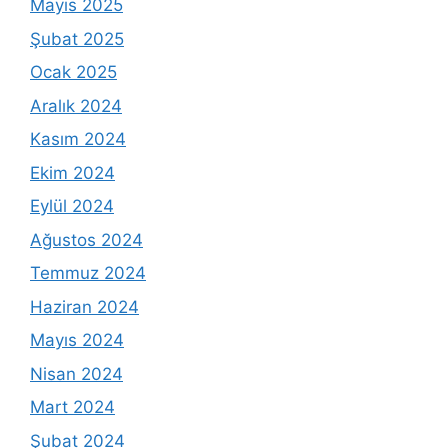
Mayıs 2025
Şubat 2025
Ocak 2025
Aralık 2024
Kasım 2024
Ekim 2024
Eylül 2024
Ağustos 2024
Temmuz 2024
Haziran 2024
Mayıs 2024
Nisan 2024
Mart 2024
Şubat 2024