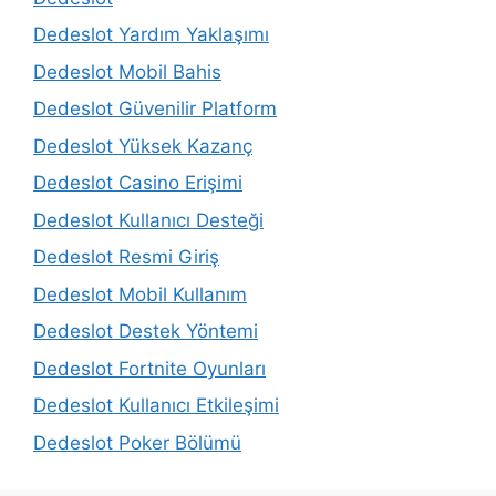
Dedeslot Yardım Yaklaşımı
Dedeslot Mobil Bahis
Dedeslot Güvenilir Platform
Dedeslot Yüksek Kazanç
Dedeslot Casino Erişimi
Dedeslot Kullanıcı Desteği
Dedeslot Resmi Giriş
Dedeslot Mobil Kullanım
Dedeslot Destek Yöntemi
Dedeslot Fortnite Oyunları
Dedeslot Kullanıcı Etkileşimi
Dedeslot Poker Bölümü