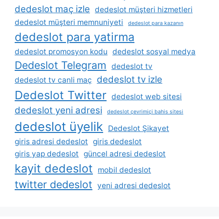
dedeslot maç izle
dedeslot müşteri hizmetleri
dedeslot müşteri memnuniyeti
dedeslot para kazanın
dedeslot para yatirma
dedeslot promosyon kodu
dedeslot sosyal medya
Dedeslot Telegram
dedeslot tv
dedeslot tv izle
dedeslot tv canli maç
Dedeslot Twitter
dedeslot web sitesi
dedeslot yeni adresi
dedeslot çevrimiçi bahis sitesi
dedeslot üyelik
Dedeslot Şikayet
giris adresi dedeslot
giris dedeslot
giris yap dedeslot
güncel adresi dedeslot
kayit dedeslot
mobil dedeslot
twitter dedeslot
yeni adresi dedeslot