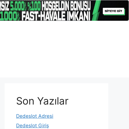
Son Yazılar
Dedeslot Adresi
Dedeslot Giriş