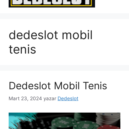
dedeslot mobil
tenis
Dedeslot Mobil Tenis
Mart 23, 2024
yazar
Dedeslot