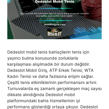
Dedeslot mobil tenis bahisçilerin tenis için
yayıncı bulma konusunda zorluklarla
karşılaşması alışılmadık bir durum değildir.
Dedeslot Mobil Giriş, ATP Erkek Tenisi, WTA
Kadın Tenisi ve daha fazlasına erişim sağlar.
Çeşitli tenis etkinliklerinin performansını artırır.
Turnuvalarda eş zamanlı gerçekleşen maç sayısı
dikkate alındığında Dedeslot mobil
platformundaki bahis hizmetlerinin iyi
performans gösterdiği ortaya çıkıyor. Dedeslot