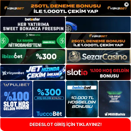
×
DEDESLOT GİRİŞ İÇİN TIKLAYINIZ!