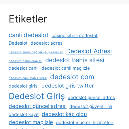
Etiketler
canli dedeslot
casino sitesi dedeslot
Dedeslot
dedeslot adres
Dedeslot Adresi
dedeslot adres değişikliği şikayetleri
dedeslot bahis sitesi
dedeslot bahis oranları
dedeslot canli
dedeslot canli maç izle
dedeslot com
dedeslot canlı bahis sitesi
dedeslot giris twitter
dedeslot girisi
Dedeslot Giriş
dedeslot güncel adres
dedeslot güncel adresi
dedeslot güvenlir mi
dedeslot kaç oldu
dedeslot kayit
dedeslot maç izle
dedeslot müşteri hizmetleri