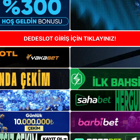
DEDESLOT GİRİŞ İÇİN TIKLAYINIZ!