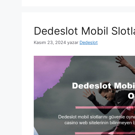
Dedeslot Mobil Slotl
Kasım 23, 2024
yazar
Dedeslot