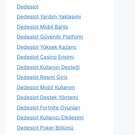
Dedeslot
Dedeslot Yardım Yaklaşımı
Dedeslot Mobil Bahis
Dedeslot Güvenilir Platform
Dedeslot Yüksek Kazanç
Dedeslot Casino Erişimi
Dedeslot Kullanıcı Desteği
Dedeslot Resmi Giriş
Dedeslot Mobil Kullanım
Dedeslot Destek Yöntemi
Dedeslot Fortnite Oyunları
Dedeslot Kullanıcı Etkileşimi
Dedeslot Poker Bölümü