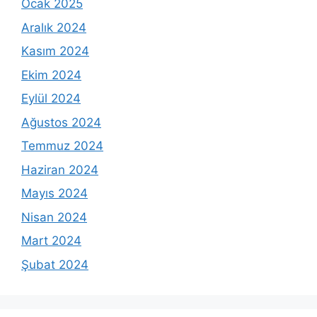
Ocak 2025
Aralık 2024
Kasım 2024
Ekim 2024
Eylül 2024
Ağustos 2024
Temmuz 2024
Haziran 2024
Mayıs 2024
Nisan 2024
Mart 2024
Şubat 2024