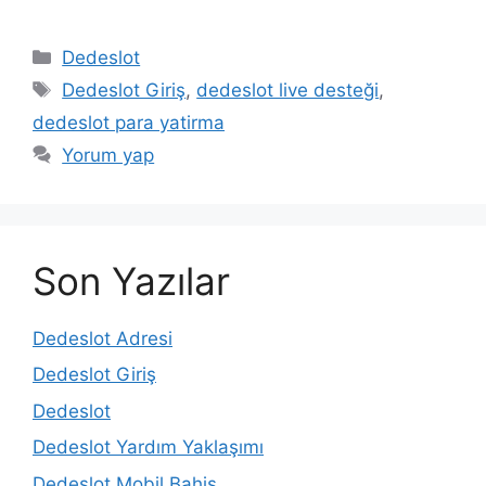
Kategoriler
Dedeslot
Etiketler
Dedeslot Giriş
,
dedeslot live desteği
,
dedeslot para yatirma
Yorum yap
Son Yazılar
Dedeslot Adresi
Dedeslot Giriş
Dedeslot
Dedeslot Yardım Yaklaşımı
Dedeslot Mobil Bahis