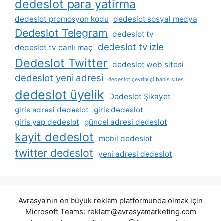
dedeslot para yatirma
dedeslot promosyon kodu
dedeslot sosyal medya
Dedeslot Telegram
dedeslot tv
dedeslot tv izle
dedeslot tv canli maç
Dedeslot Twitter
dedeslot web sitesi
dedeslot yeni adresi
dedeslot çevrimiçi bahis sitesi
dedeslot üyelik
Dedeslot Şikayet
giris adresi dedeslot
giris dedeslot
giris yap dedeslot
güncel adresi dedeslot
kayit dedeslot
mobil dedeslot
twitter dedeslot
yeni adresi dedeslot
Avrasya'nın en büyük reklam platformunda olmak için
Microsoft Teams:
reklam@avrasyamarketing.com