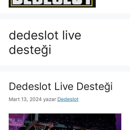
dedeslot live
desteği
Dedeslot Live Desteği
Mart 13, 2024
yazar
Dedeslot