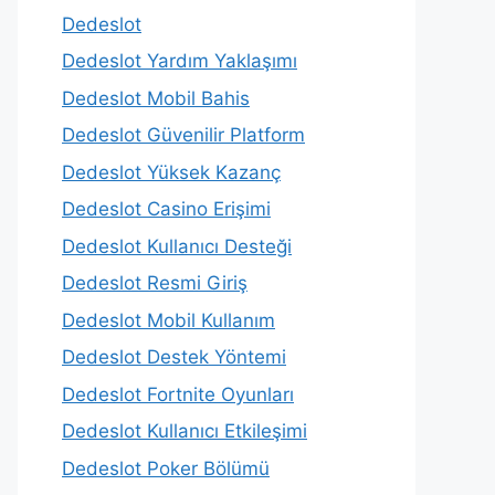
Dedeslot
Dedeslot Yardım Yaklaşımı
Dedeslot Mobil Bahis
Dedeslot Güvenilir Platform
Dedeslot Yüksek Kazanç
Dedeslot Casino Erişimi
Dedeslot Kullanıcı Desteği
Dedeslot Resmi Giriş
Dedeslot Mobil Kullanım
Dedeslot Destek Yöntemi
Dedeslot Fortnite Oyunları
Dedeslot Kullanıcı Etkileşimi
Dedeslot Poker Bölümü