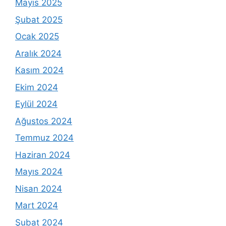
Mayıs 2025
Şubat 2025
Ocak 2025
Aralık 2024
Kasım 2024
Ekim 2024
Eylül 2024
Ağustos 2024
Temmuz 2024
Haziran 2024
Mayıs 2024
Nisan 2024
Mart 2024
Şubat 2024