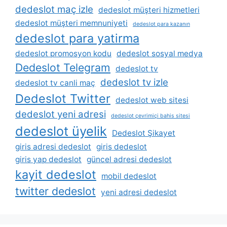
dedeslot maç izle
dedeslot müşteri hizmetleri
dedeslot müşteri memnuniyeti
dedeslot para kazanın
dedeslot para yatirma
dedeslot promosyon kodu
dedeslot sosyal medya
Dedeslot Telegram
dedeslot tv
dedeslot tv izle
dedeslot tv canli maç
Dedeslot Twitter
dedeslot web sitesi
dedeslot yeni adresi
dedeslot çevrimiçi bahis sitesi
dedeslot üyelik
Dedeslot Şikayet
giris adresi dedeslot
giris dedeslot
giris yap dedeslot
güncel adresi dedeslot
kayit dedeslot
mobil dedeslot
twitter dedeslot
yeni adresi dedeslot