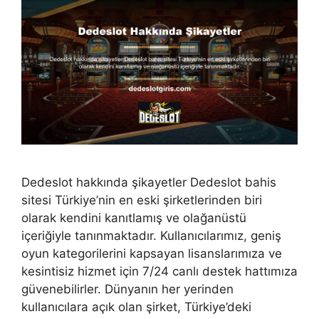
Dedeslot hakkında şikayetler Dedeslot bahis
sitesi Türkiye’nin en eski şirketlerinden biri
olarak kendini kanıtlamış ve olağanüstü
içeriğiyle tanınmaktadır. Kullanıcılarımız, geniş
oyun kategorilerini kapsayan lisanslarımıza ve
kesintisiz hizmet için 7/24 canlı destek hattımıza
güvenebilirler. Dünyanın her yerinden
kullanıcılara açık olan şirket, Türkiye’deki