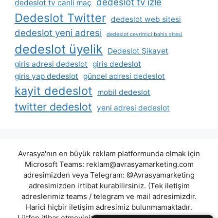
dedeslot tv izle
dedeslot tv canli maç
Dedeslot Twitter
dedeslot web sitesi
dedeslot yeni adresi
dedeslot çevrimiçi bahis sitesi
dedeslot üyelik
Dedeslot Şikayet
giris adresi dedeslot
giris dedeslot
giris yap dedeslot
güncel adresi dedeslot
kayit dedeslot
mobil dedeslot
twitter dedeslot
yeni adresi dedeslot
Avrasya'nın en büyük reklam platformunda olmak için
Microsoft Teams:
reklam@avrasyamarketing.com
adresimizden veya Telegram: @Avrasyamarketing
adresimizden irtibat kurabilirsiniz. (Tek iletişim
adreslerimiz teams / telegram ve mail adresimizdir.
Harici hiçbir iletişim adresimiz bulunmamaktadır.
Lütfen itibar etmeyiniz.) Türkiye yasalarına göre 7258