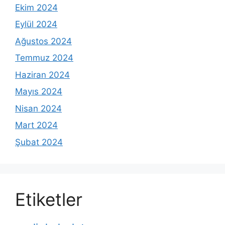
Ekim 2024
Eylül 2024
Ağustos 2024
Temmuz 2024
Haziran 2024
Mayıs 2024
Nisan 2024
Mart 2024
Şubat 2024
Etiketler