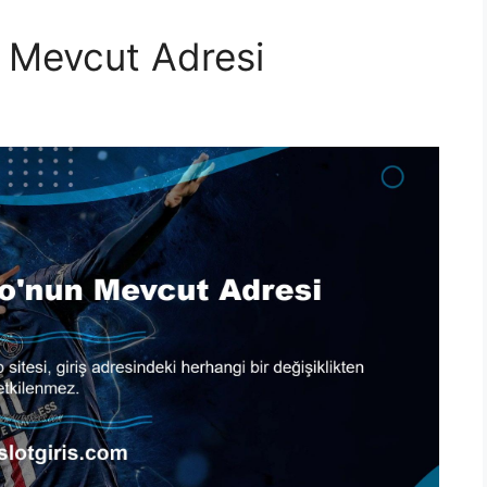
 Mevcut Adresi