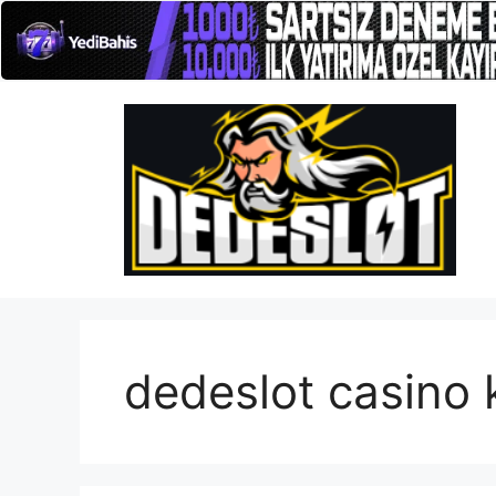
İçeriğe
atla
dedeslot casino k