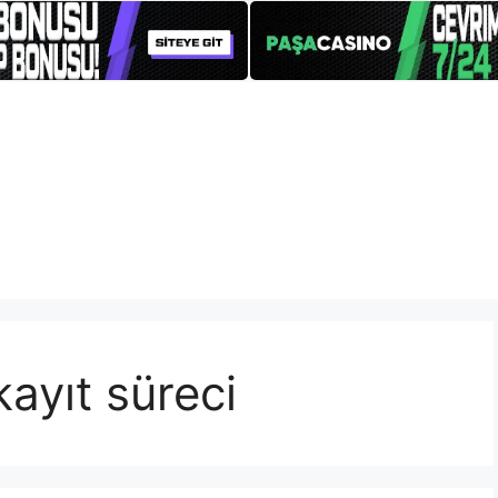
ayıt süreci