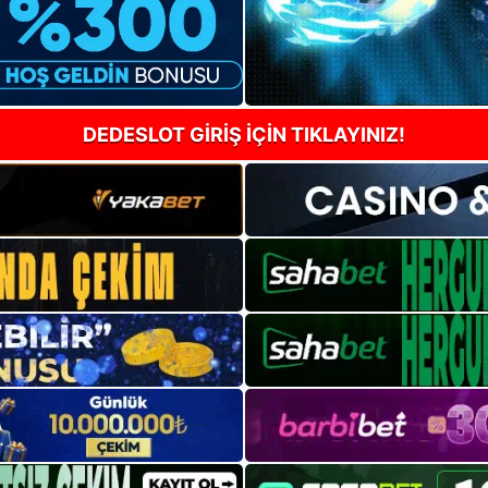
DEDESLOT GİRİŞ İÇİN TIKLAYINIZ!