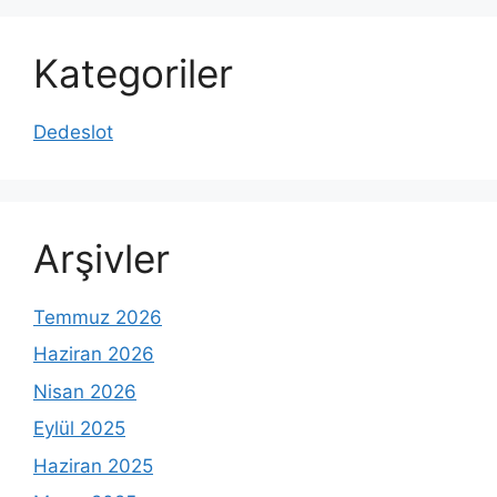
Kategoriler
Dedeslot
Arşivler
Temmuz 2026
Haziran 2026
Nisan 2026
Eylül 2025
Haziran 2025