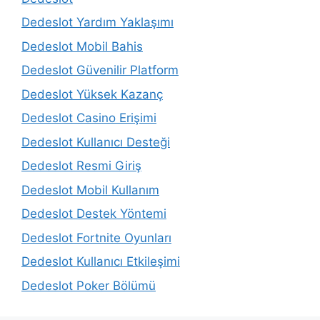
Dedeslot Yardım Yaklaşımı
Dedeslot Mobil Bahis
Dedeslot Güvenilir Platform
Dedeslot Yüksek Kazanç
Dedeslot Casino Erişimi
Dedeslot Kullanıcı Desteği
Dedeslot Resmi Giriş
Dedeslot Mobil Kullanım
Dedeslot Destek Yöntemi
Dedeslot Fortnite Oyunları
Dedeslot Kullanıcı Etkileşimi
Dedeslot Poker Bölümü